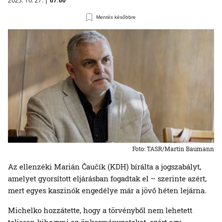
2025. 10. 27. |
07:00
Mentés későbbre
Foto: TASR/Martin Baumann
Az ellenzéki Marián Čaučík (KDH) bírálta a jogszabályt,
amelyet gyorsított eljárásban fogadtak el – szerinte azért,
mert egyes kaszinók engedélye már a jövő héten lejárna.
Michelko hozzátette, hogy a törvényből nem lehetett
teljesen kihagyni az önkormányzatokat, ezért egy