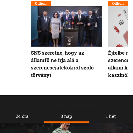
Otthon
Otthon
SNS szeretné, hogy az
Éjfélbe ny
államfő ne írja alá a
szerencse
szerencsejátékokról szóló
állami ké
törvényt
kaszinók
Legolvasottabb
24 óra
3 nap
1 hét