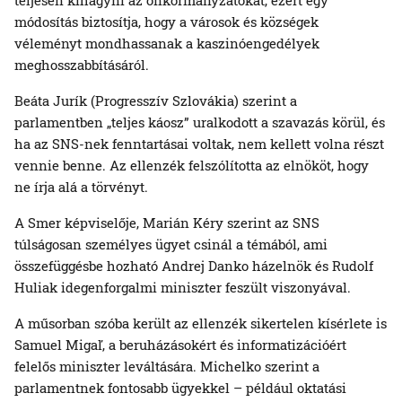
módosítás biztosítja, hogy a városok és községek
véleményt mondhassanak a kaszinóengedélyek
meghosszabbításáról.
Beáta Jurík (Progresszív Szlovákia) szerint a
parlamentben „teljes káosz” uralkodott a szavazás körül, és
ha az SNS-nek fenntartásai voltak, nem kellett volna részt
vennie benne. Az ellenzék felszólította az elnököt, hogy
ne írja alá a törvényt.
A Smer képviselője, Marián Kéry szerint az SNS
túlságosan személyes ügyet csinál a témából, ami
összefüggésbe hozható Andrej Danko házelnök és Rudolf
Huliak idegenforgalmi miniszter feszült viszonyával.
A műsorban szóba került az ellenzék sikertelen kísérlete is
Samuel Migaľ, a beruházásokért és informatizációért
felelős miniszter leváltására. Michelko szerint a
parlamentnek fontosabb ügyekkel – például oktatási