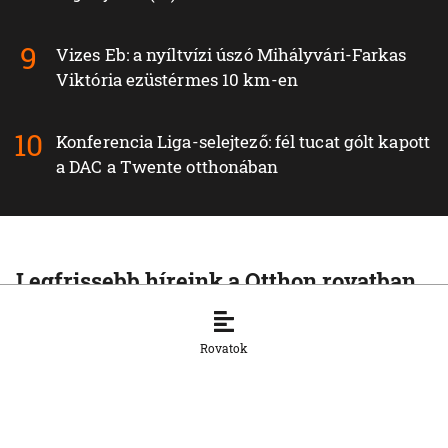
Vizes Eb: a nyíltvízi úszó Mihályvári-Farkas
Viktória ezüstérmes 10 km-en
Konferencia Liga-selejtező: fél tucat gólt kapott
a DAC a Twente otthonában
Legfrissebb híreink a Otthon rovatban
OTTHON
Visszatértek Kassára a Szalonnára
Rovatok
költözött roma családok
6. 8. 2026, 17:19:39
OTTHON