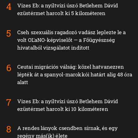
Vizes Eb: a nyíltvízi úszó Betlehem Dávid
ezüstérmet harcolt ki 5 kilométeren
Cseh szexuális ragadozó vadász leplezte le a
volt OĽaNO-képviselőt — a Főügyészség
hivatalból vizsgálatot indított
Ceutai migrációs válság: közel hatvanezren
lépték át a spanyol-marokkói határt alig 48 óra
alatt
Vizes Eb: a nyíltvízi úszó Betlehem Dávid
ezüstérmet harcolt ki 10 kilométeren
A rendes lányok csendben sírnak, és egy
regény más(ik) élete