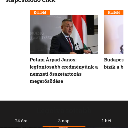
Külföld
Külföld
Potápi Árpád János:
Budapest 
legfontosabb eredményünk a
bízik a b
nemzeti összetartozás
megerősödése
Legolvasottabb
24 óra
3 nap
1 hét