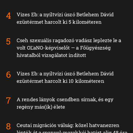
Vizes Eb: a nyíltvízi úszó Betlehem Dávid
ezüstérmet harcolt ki 5 kilométeren
Cseh szexuális ragadozó vadász leplezte le a
volt OĽaNO-képviselőt — a Főügyészség
hivatalból vizsgálatot indított
Vizes Eb: a nyíltvízi úszó Betlehem Dávid
ezüstérmet harcolt ki 10 kilométeren
A rendes lányok csendben sírnak, és egy
regény más(ik) élete
Ceutai migrációs válság: közel hatvanezren
lépték át a spanyol-marokkói határt alig 48 óra