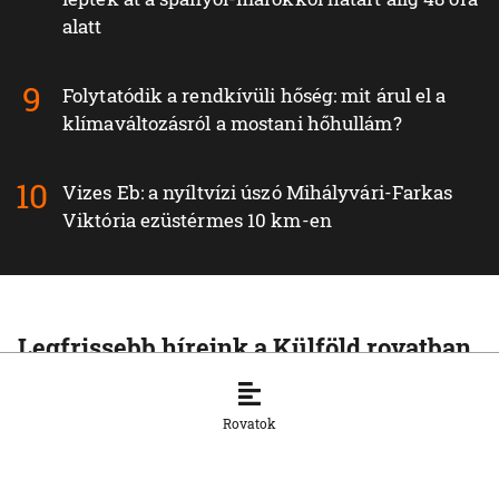
alatt
Folytatódik a rendkívüli hőség: mit árul el a
klímaváltozásról a mostani hőhullám?
Vizes Eb: a nyíltvízi úszó Mihályvári-Farkas
Viktória ezüstérmes 10 km-en
Legfrissebb híreink a Külföld rovatban
KÜLFÖLD
Robbanóanyaggal felszerelt drónt
Rovatok
találtak a lipcsei repülőtéren — a német
belügyminiszter hibrid támadásról
beszél