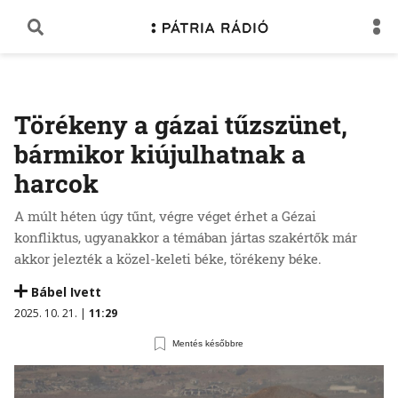
Törékeny a gázai tűzszünet,
bármikor kiújulhatnak a
harcok
A múlt héten úgy tűnt, végre véget érhet a Gézai
konfliktus, ugyanakkor a témában jártas szakértők már
akkor jelezték a közel-keleti béke, törékeny béke.
Bábel Ivett
2025. 10. 21. |
11:29
Mentés későbbre