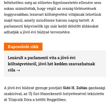
feltehetően még az előzetes figyelmeztetés ellenére sem
sokan számítottak, hogy végül az ország történetének
leggyorsabban lezavart költségvetési vitájának lehetünk
majd tanúi, amely mindössze három napig tartott. A
parlamenti képviselők így már kedd délelőtt áldásukat
adhatják a jövő évi büdzsé tervezetére.
Kapcsolódó cikk
Lezárult a parlamenti vita a jövő évi
költségvetésről, jövő hét kedden szavazhatnak
róla
A jövő évi büdzsé gyenge pontjait
Sidó H. Zoltán
gazdasági
szakíróval, az Új Szó főszerkesztő-helyettesével tekintette
át Tilajcsík Dóra a hétfői Reggeliben.