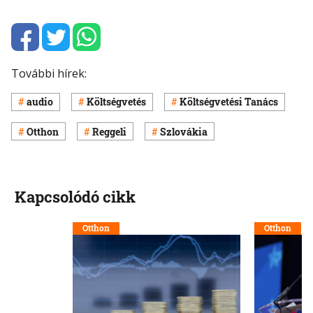
További hírek:
audio
Költségvetés
Költségvetési Tanács
Otthon
Reggeli
Szlovákia
Kapcsolódó cikk
Otthon
Otthon