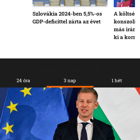
Szlovákia 2024-ben 5,5%-os
A költségv
GDP-deficittel zárta az évet
konszolid
más irányt
ki a korm
Legolvasottabb
24 óra
3 nap
1 hét