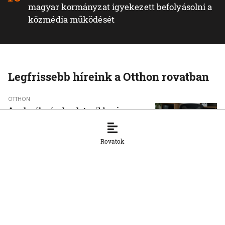
magyar kormányzat igyekezett befolyásolni a
közmédia működését
Legfrissebb híreink a Otthon rovatban
OTTHON
A szlovák cégeknek továbbra is
hiányoznak a képzett munkavállalók
8. 8. 2026, 15:39:35
Rovatok
OTTHON
Šimečka beismeri a hibát a Korčok-
ügyben, de tagadja az
összehasonlíthatóságot a Smerrel
8. 8. 2026, 15:01:07
OTTHON