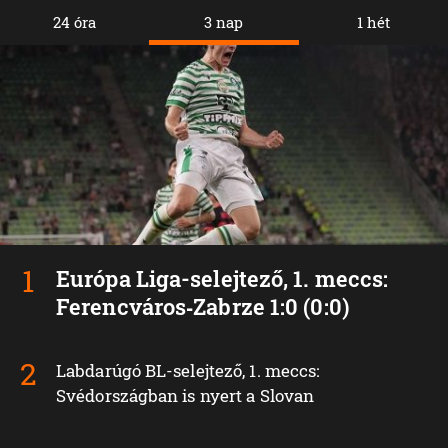
24 óra
3 nap
1 hét
Európa Liga-selejtező, 1. meccs:
Ferencváros‑Zabrze 1:0 (0:0)
Labdarúgó BL-selejtező, 1. meccs:
Svédországban is nyert a Slovan