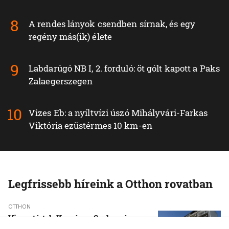
A rendes lányok csendben sírnak, és egy
regény más(ik) élete
Labdarúgó NB I, 2. forduló: öt gólt kapott a Paks
Zalaegerszegen
Vizes Eb: a nyíltvízi úszó Mihályvári-Farkas
Viktória ezüstérmes 10 km-en
Legfrissebb híreink a Otthon rovatban
OTTHON
Visszatértek Kassára a Szalonnára
költözött roma családok