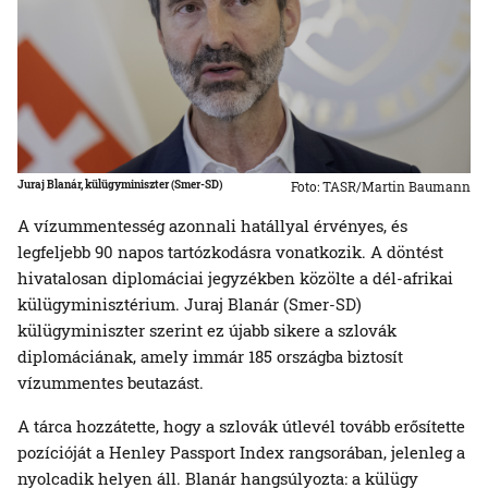
Juraj Blanár, külügyminiszter (Smer-SD)
Foto: TASR/Martin Baumann
A vízummentesség azonnali hatállyal érvényes, és
legfeljebb 90 napos tartózkodásra vonatkozik. A döntést
hivatalosan diplomáciai jegyzékben közölte a dél-afrikai
külügyminisztérium. Juraj Blanár (Smer-SD)
külügyminiszter szerint ez újabb sikere a szlovák
diplomáciának, amely immár 185 országba biztosít
vízummentes beutazást.
A tárca hozzátette, hogy a szlovák útlevél tovább erősítette
pozícióját a Henley Passport Index rangsorában, jelenleg a
nyolcadik helyen áll. Blanár hangsúlyozta: a külügy