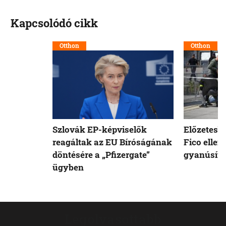
Kapcsolódó cikk
Otthon
Otthon
Szlovák EP-képviselők
Előzetesb
reagáltak az EU Bíróságának
Fico ellen
döntésére a „Pfizergate”
gyanúsíto
ügyben
Legolvasottabb