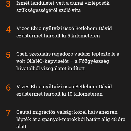
Ismét lendületet vett a dunai vízlépcsők
szükségességéről szóló vita
Vizes Eb: a nyíltvízi úszó Betlehem Dávid
ezüstérmet harcolt ki 5 kilométeren
Cseh szexuális ragadozó vadász leplezte le a
volt OĽaNO-képviselőt — a Főügyészség
hivatalból vizsgálatot indított
Vizes Eb: a nyíltvízi úszó Betlehem Dávid
ezüstérmet harcolt ki 10 kilométeren
Ceutai migrációs válság: közel hatvanezren
lépték át a spanyol-marokkói határt alig 48 óra
alatt