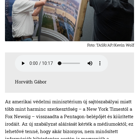
Foto: TASR/AP/Kevin Wolf
Horváth Gábor
Az amerikai védelmi minisztérium új sajtószabályai miatt
több mint harminc szerkesztőség – a New York Timestól a
Fox Newsig – visszaadta a Pentagon-belépőjét és kiürítette
irodáit. Az új szabályzat aláírását kérték a médiumoktól; ez
lehetővé tenné, hogy akár bizonyos, nem minősített
információk kikérdezése esetén is megvonják a