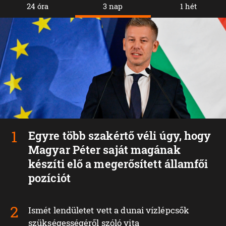
24 óra
3 nap
1 hét
Egyre több szakértő véli úgy, hogy
Magyar Péter saját magának
készíti elő a megerősített államfői
pozíciót
Ismét lendületet vett a dunai vízlépcsők
szükségességéről szóló vita