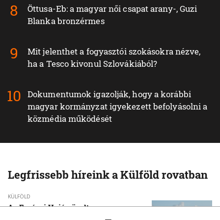
Öttusa-Eb: a magyar női csapat arany-, Guzi
Blanka bronzérmes
Mit jelenthet a fogyasztói szokásokra nézve,
ha a Tesco kivonul Szlovákiából?
Dokumentumok igazolják, hogy a korábbi
magyar kormányzat igyekezett befolyásolni a
közmédia működését
Legfrissebb híreink a Külföld rovatban
KÜLFÖLD
Az Európai Unió növelte az orosz
cseppfolyósított földgáz behozatalát