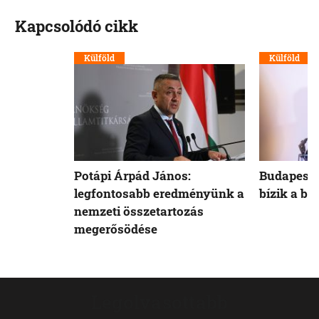
Kapcsolódó cikk
Külföld
Külföld
Potápi Árpád János:
Budapest 
legfontosabb eredményünk a
bízik a b
nemzeti összetartozás
megerősödése
Legolvasottabb