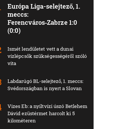
Európa Liga-selejtező, 1.
meccs:
Ferencváros‑Zabrze 1:0
(0:0)
Ismét lendületet vett a dunai
vízlépcsők szükségességéről szóló
vita
Labdarúgó BL-selejtező, 1. meccs:
Svédországban is nyert a Slovan
Vizes Eb: a nyíltvízi úszó Betlehem
Dávid ezüstérmet harcolt ki 5
kilométeren