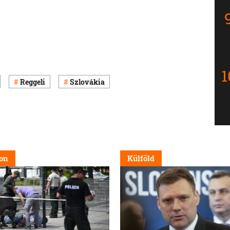
Reggeli
Szlovákia
on
Külföld