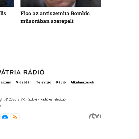
lis
Fico az antiszemita Bombic
Meddig tart 
műsorában szerepelt
rögzített ta
szavatosság
esszum
Videótár
Televízió
Rádió
Alkalmazások
ght © 2026 STVR – Szlovák Rádió és Televízió
s