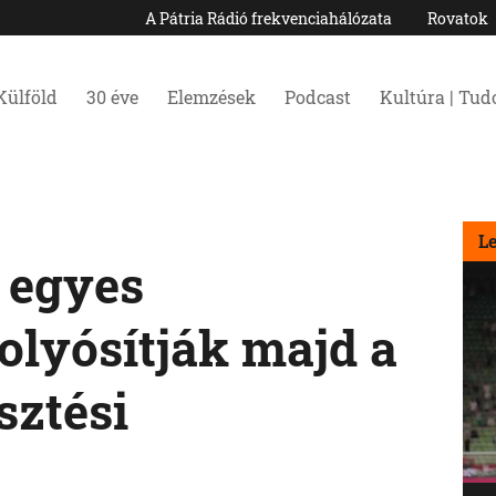
A Pátria Rádió frekvenciahálózata
Rovatok
Külföld
30 éve
Elemzések
Podcast
Kultúra | Tu
L
 egyes
olyósítják majd a
sztési