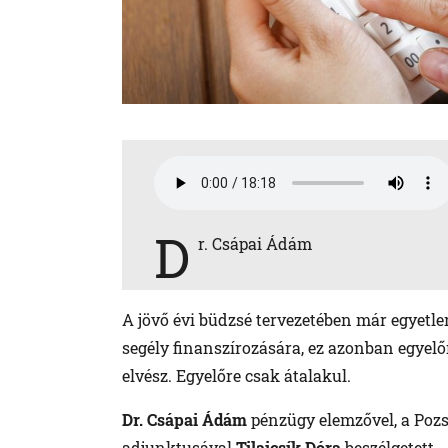
D
r. Csápai Ádám
A jövő évi büdzsé tervezetében már egyetle
segély finanszírozására, ez azonban egyelő
elvész. Egyelőre csak átalakul.
Dr. Csápai Ádám
pénzügy elemzővel, a Po
adjunktusával
Tilajcsík Dóra
beszélgetett.