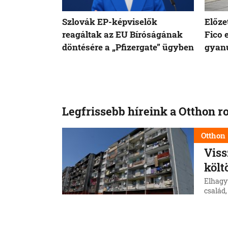
Szlovák EP-képviselők
Előze
reagáltak az EU Bíróságának
Fico 
döntésére a „Pfizergate” ügyben
gyanú
Legfrissebb híreink a Otthon r
Otthon
Viss
költ
Elhagy
család,
telepr
község
6. 8. 202