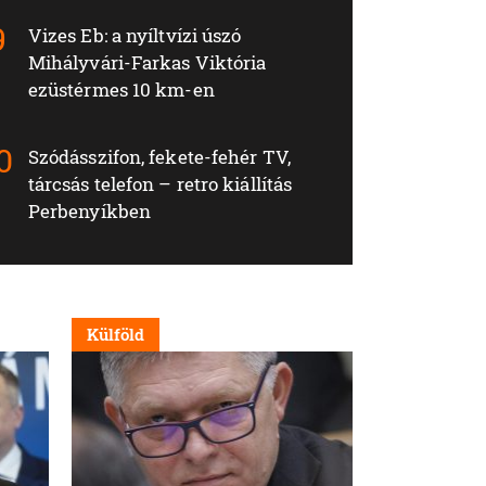
Vizes Eb: a nyíltvízi úszó
Mihályvári-Farkas Viktória
ezüstérmes 10 km-en
Szódásszifon, fekete-fehér TV,
tárcsás telefon – retro kiállítás
Perbenyíkben
Külföld
Nappali