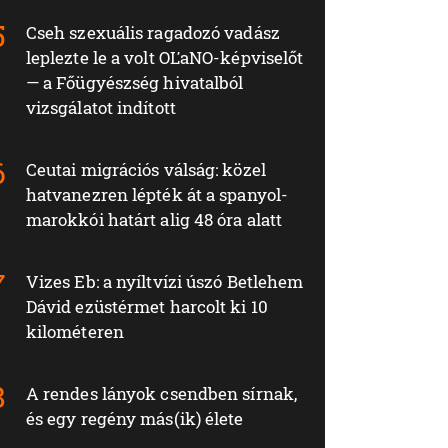
Cseh szexuális ragadozó vadász
leplezte le a volt OĽaNO-képviselőt
— a Főügyészség hivatalból
vizsgálatot indított
Ceutai migrációs válság: közel
hatvanezren lépték át a spanyol-
marokkói határt alig 48 óra alatt
Vizes Eb: a nyíltvízi úszó Betlehem
Dávid ezüstérmet harcolt ki 10
kilométeren
A rendes lányok csendben sírnak,
és egy regény más(ik) élete