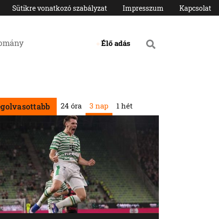
Sütikre vonatkozó szabályzat
Impresszum
Kapcsolat
domány
Élő adás
24 óra
3 nap
1 hét
egolvasottabb