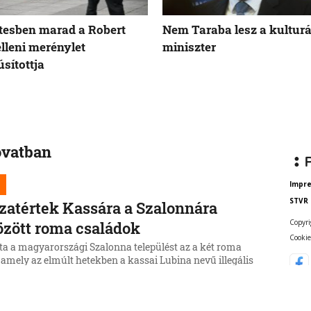
tesben marad a Robert
Nem Taraba lesz a kulturá
elleni merénylet
miniszter
sítottja
ovatban
Impr
STVR
zatértek Kassára a Szalonnára
Copyri
özött roma családok
Cookie
ta a magyarországi Szalonna települést az a két roma
 amely az elmúlt hetekben a kassai Lubina nevű illegális
ől költözött a Borsod-Abaúj-Zemplén vármegyei
be.
6, 17:19:39