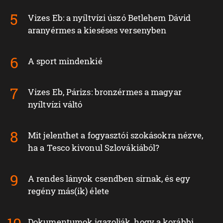
Vizes Eb: a nyíltvízi úszó Betlehem Dávid
aranyérmes a kieséses versenyben
A sport mindenkié
Vizes Eb, Párizs: bronzérmes a magyar
nyíltvízi váltó
Mit jelenthet a fogyasztói szokásokra nézve,
ha a Tesco kivonul Szlovákiából?
A rendes lányok csendben sírnak, és egy
regény más(ik) élete
Dokumentumok igazolják, hogy a korábbi