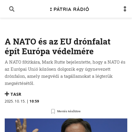
A NATO és az EU drónfalat
épít Európa védelmére
A NATO főtitkára, Mark Rutte bejelentette, hogy a NATO és
az Európai Unió közösen dolgozik egy úgynevezett
drónfalon, amely megvédi a tagállamokat a légterük
megsértésétől.
TASR
2025. 10. 15. |
10:59
Mentés későbbre