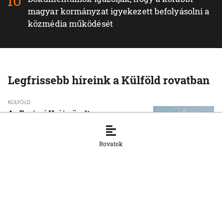
magyar kormányzat igyekezett befolyásolni a
közmédia működését
Legfrissebb híreink a Külföld rovatban
KÜLFÖLD
Az Európai Unió növelte az orosz
cseppfolyósított földgáz behozatalát
8. 8. 2026, 15:43:14
Rovatok
KÜLFÖLD
Afrika csökkentené függőségét a kínai
napelemes technológiától
8. 8. 2026, 15:33:20
KÜLFÖLD
Baka Andrást, a Legfelsőbb Bíróság