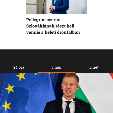
Pellegrini szerint
Szlovákiának részt kell
vennie a keleti drónfalban
Legolvasottabb
24 óra
3 nap
1 hét