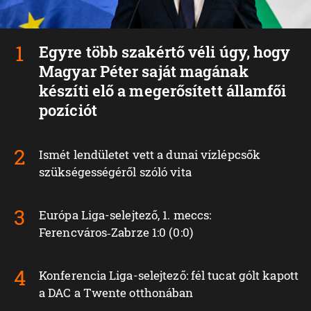
Egyre több szakértő véli úgy, hogy
Magyar Péter saját magának
készíti elő a megerősített államfői
pozíciót
Ismét lendületet vett a dunai vízlépcsők
szükségességéről szóló vita
Európa Liga-selejtező, 1. meccs:
Ferencváros‑Zabrze 1:0 (0:0)
Konferencia Liga-selejtező: fél tucat gólt kapott
a DAC a Twente otthonában