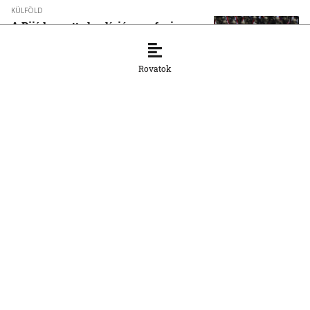
KÜLFÖLD
A Rijád vezette koalíció nem fogja
tétlenül nézni a jemeni húszi
támadásokat
Rovatok
7. 8. 2026, 16:54:15
KÜLFÖLD
Vége a rendkívüli
hőségintézkedéseknek
Magyarországon
7. 8. 2026, 16:51:34
KÜLFÖLD
Nyolcra emelkedett a thaiföldi iskolai
lövöldözés áldozatainak száma
7. 8. 2026, 13:45:59
KÜLFÖLD
Volodimir Zelenszkij Belgrádba látogat,
Aleksandar Vučić-al az EU-
csatlakozásról is egyeztet