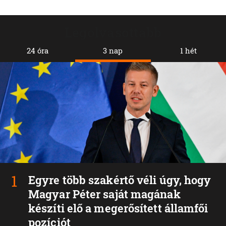
Legolvasottabb
24 óra
3 nap
1 hét
Egyre több szakértő véli úgy, hogy
Magyar Péter saját magának
készíti elő a megerősített államfői
pozíciót