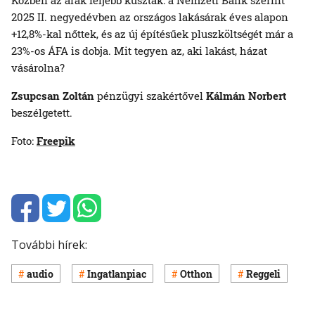
Közben az árak feljebb kúsztak: a Nemzeti Bank szerint
2025 II. negyedévben az országos lakásárak éves alapon
+12,8%-kal nőttek, és az új építésűek pluszköltségét már a
23%-os ÁFA is dobja. Mit tegyen az, aki lakást, házat
vásárolna?
Zsupcsan Zoltán
pénzügyi szakértővel
Kálmán Norbert
beszélgetett.
Foto:
Freepik
További hírek:
audio
Ingatlanpiac
Otthon
Reggeli