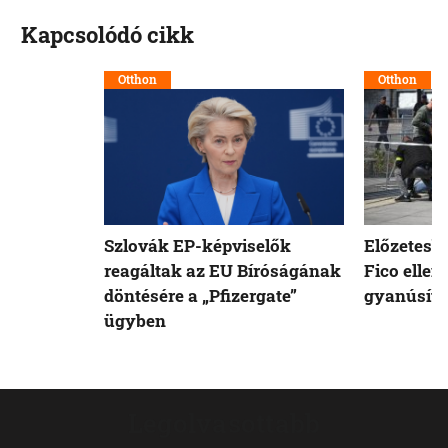
Kapcsolódó cikk
Otthon
Otthon
Szlovák EP-képviselők
Előzetesb
reagáltak az EU Bíróságának
Fico ellen
döntésére a „Pfizergate”
gyanúsíto
ügyben
Legolvasottabb