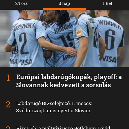
24 óra
3 nap
1 hét
Európai labdarúgókupák, playoff: a
Slovannak kedvezett a sorsolás
Labdarúgó BL-selejtező, 1. meccs:
Svédországban is nyert a Slovan
Vizes Eb: a nyíltvízi úszó Betlehem Dávid