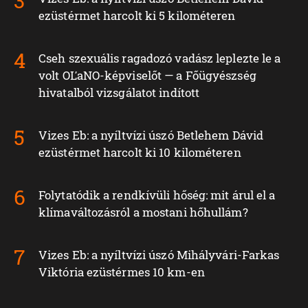
ezüstérmet harcolt ki 5 kilométeren
Cseh szexuális ragadozó vadász leplezte le a
volt OĽaNO-képviselőt — a Főügyészség
hivatalból vizsgálatot indított
Vizes Eb: a nyíltvízi úszó Betlehem Dávid
ezüstérmet harcolt ki 10 kilométeren
Folytatódik a rendkívüli hőség: mit árul el a
klímaváltozásról a mostani hőhullám?
Vizes Eb: a nyíltvízi úszó Mihályvári-Farkas
Viktória ezüstérmes 10 km-en