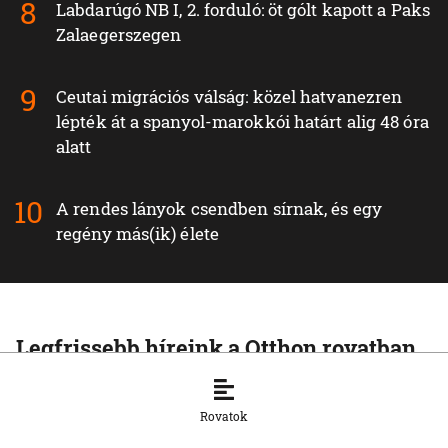
Labdarúgó NB I, 2. forduló: öt gólt kapott a Paks
Zalaegerszegen
Ceutai migrációs válság: közel hatvanezren
lépték át a spanyol-marokkói határt alig 48 óra
alatt
A rendes lányok csendben sírnak, és egy
regény más(ik) élete
Legfrissebb híreink a Otthon rovatban
OTTHON
Teljesíti a gáztárolási célt az SPP a tél
Rovatok
előtt