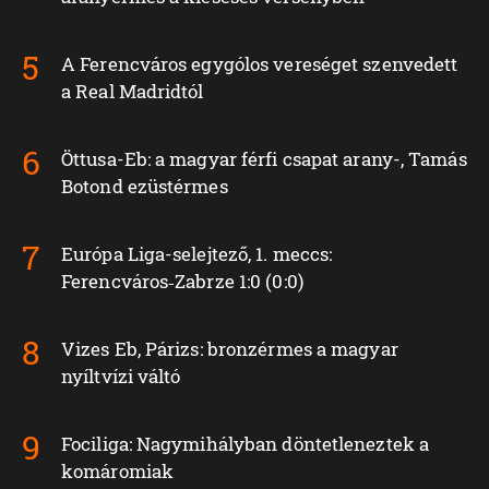
A Ferencváros egygólos vereséget szenvedett
a Real Madridtól
Öttusa-Eb: a magyar férfi csapat arany-, Tamás
Botond ezüstérmes
Európa Liga-selejtező, 1. meccs:
Ferencváros‑Zabrze 1:0 (0:0)
Vizes Eb, Párizs: bronzérmes a magyar
nyíltvízi váltó
Fociliga: Nagymihályban döntetleneztek a
komáromiak