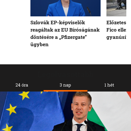
Szlovák EP-képviselők
Előzetesb
reagáltak az EU Bíróságának
Fico ellen
döntésére a „Pfizergate”
gyanúsíto
ügyben
Legolvasottabb
24 óra
3 nap
1 hét