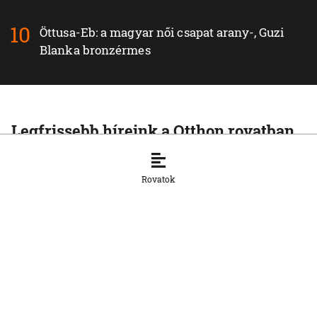
Öttusa-Eb: a magyar női csapat arany-, Guzi
Blanka bronzérmes
Legfrissebb híreink a Otthon rovatban
OTTHON
A szlovák cégeknek továbbra is
Rovatok
hiányoznak a képzett munkavállalók
8. 8. 2026, 15:39:35
OTTHON
Šimečka beismeri a hibát a Korčok-
ügyben, de tagadja az
összehasonlíthatóságot a Smerrel
8. 8. 2026, 15:01:07