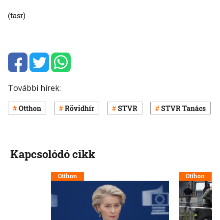
(tasr)
További hírek:
Otthon
Rövidhír
STVR
STVR Tanács
Kapcsolódó cikk
Otthon
Otthon