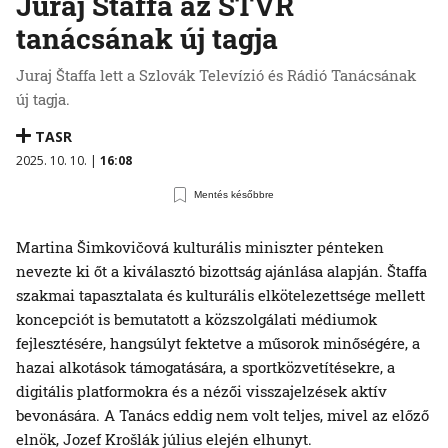
Juraj Štaffa az STVR
tanácsának új tagja
Juraj Štaffa lett a Szlovák Televízió és Rádió Tanácsának
új tagja.
TASR
2025. 10. 10. |
16:08
Mentés későbbre
Martina Šimkovičová kulturális miniszter pénteken
nevezte ki őt a kiválasztó bizottság ajánlása alapján. Štaffa
szakmai tapasztalata és kulturális elkötelezettsége mellett
koncepciót is bemutatott a közszolgálati médiumok
fejlesztésére, hangsúlyt fektetve a műsorok minőségére, a
hazai alkotások támogatására, a sportközvetítésekre, a
digitális platformokra és a nézői visszajelzések aktív
bevonására. A Tanács eddig nem volt teljes, mivel az előző
elnök, Jozef Krošlák július elején elhunyt.