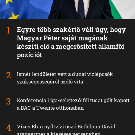
Egyre több szakértő véli úgy, hogy
Magyar Péter saját magának
készíti elő a megerősített államfői
pozíciót
Ismét lendületet vett a dunai vízlépcsők
szükségességéről szóló vita
Konferencia Liga-selejtező: fél tucat gólt kapott
a DAC a Twente otthonában
Vizes Eb: a nyíltvízi úszó Betlehem Dávid
aranyérmes a kieséses versenyben