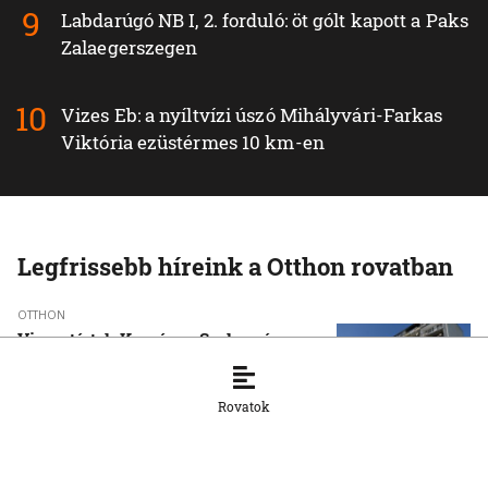
Labdarúgó NB I, 2. forduló: öt gólt kapott a Paks
Zalaegerszegen
Vizes Eb: a nyíltvízi úszó Mihályvári-Farkas
Viktória ezüstérmes 10 km-en
Legfrissebb híreink a Otthon rovatban
OTTHON
Visszatértek Kassára a Szalonnára
költözött roma családok
6. 8. 2026, 17:19:39
Rovatok
OTTHON
A vízparton is fennáll a túlmelegedés
veszélye