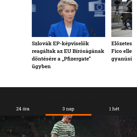
Szlovák EP-képviselők
Előzetesb
reagáltak az EU Bíróságának
Fico ellen
döntésére a „Pfizergate”
gyanúsíto
ügyben
Legolvasottabb
24 óra
3 nap
1 hét