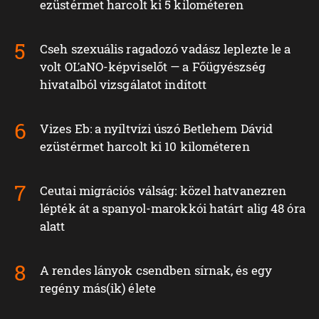
ezüstérmet harcolt ki 5 kilométeren
Cseh szexuális ragadozó vadász leplezte le a
volt OĽaNO-képviselőt — a Főügyészség
hivatalból vizsgálatot indított
Vizes Eb: a nyíltvízi úszó Betlehem Dávid
ezüstérmet harcolt ki 10 kilométeren
Ceutai migrációs válság: közel hatvanezren
lépték át a spanyol-marokkói határt alig 48 óra
alatt
A rendes lányok csendben sírnak, és egy
regény más(ik) élete