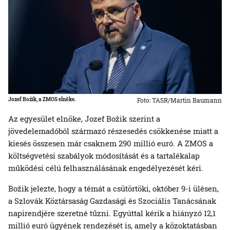
Jozef Božik, a ZMOS elnöke.
Foto: TASR/Martin Baumann
Az egyesület elnöke, Jozef Božik szerint a
jövedelemadóból származó részesedés csökkenése miatt a
kiesés összesen már csaknem 290 millió euró. A ZMOS a
költségvetési szabályok módosítását és a tartalékalap
működési célú felhasználásának engedélyezését kéri.
Božik jelezte, hogy a témát a csütörtöki, október 9-i ülésen,
a Szlovák Köztársaság Gazdasági és Szociális Tanácsának
napirendjére szeretné tűzni. Egyúttal kérik a hiányzó 12,1
millió euró ügyének rendezését is, amely a közoktatásban