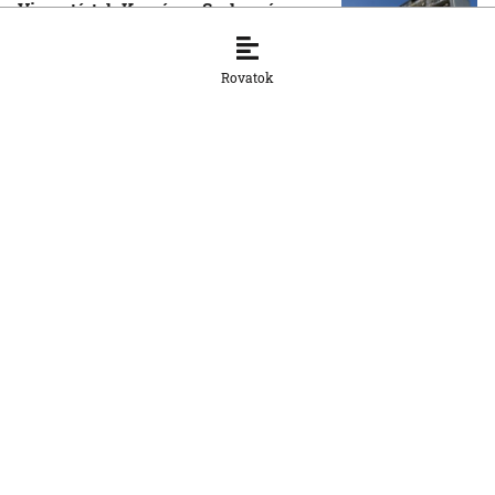
Visszatértek Kassára a Szalonnára
költözött roma családok
6. 8. 2026, 17:19:39
Rovatok
OTTHON
A vízparton is fennáll a túlmelegedés
veszélye
6. 8. 2026, 16:26:18
OTTHON
Šutaj Eštok: Növekedhet az illegális
migráció az ukrajnai dezertálások miatt
6. 8. 2026, 16:24:13
OTTHON
Újabb abszolút hőmérsékleti rekord
dőlt meg csütörtökön Szlovákiában
6. 8. 2026, 16:08:26
OTTHON
A mesterséges intelligencia már a