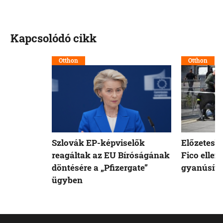
Kapcsolódó cikk
Otthon
Otthon
Szlovák EP-képviselők
Előzetesb
reagáltak az EU Bíróságának
Fico ellen
döntésére a „Pfizergate”
gyanúsíto
ügyben