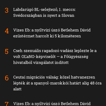
Labdarúgó BL-selejtező, 1. meccs:
Svédországban is nyert a Slovan
Vizes Eb: a nyíltvízi úszó Betlehem Dávid
ezüstérmet harcolt ki 5 kilométeren
Cseh szexuális ragadozó vadász leplezte le a
volt OĽaNO-képviselőt — a Főügyészség
hivatalból vizsgálatot indított
Ceutai migrációs válság: közel hatvanezren
lépték át a spanyol-marokkói határt alig 48 óra
alatt
Vizes Eb: a nyíltvízi úszó Betlehem Dávid