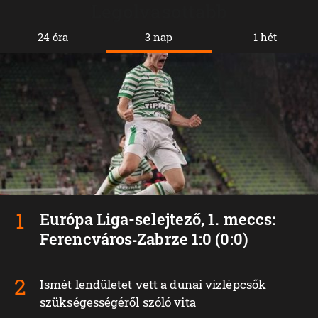
Legolvasottabb
24 óra
3 nap
1 hét
Európa Liga-selejtező, 1. meccs:
Ferencváros‑Zabrze 1:0 (0:0)
Ismét lendületet vett a dunai vízlépcsők
szükségességéről szóló vita