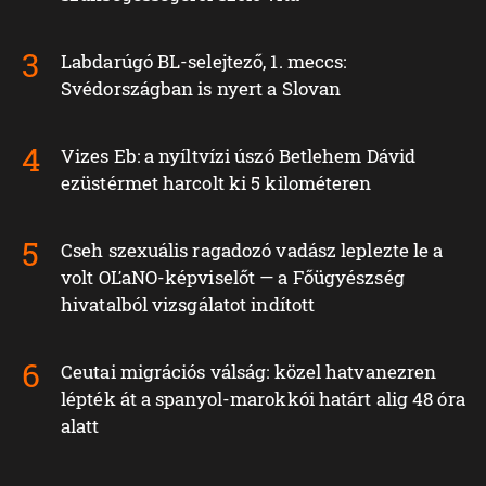
Labdarúgó BL-selejtező, 1. meccs:
Svédországban is nyert a Slovan
Vizes Eb: a nyíltvízi úszó Betlehem Dávid
ezüstérmet harcolt ki 5 kilométeren
Cseh szexuális ragadozó vadász leplezte le a
volt OĽaNO-képviselőt — a Főügyészség
hivatalból vizsgálatot indított
Ceutai migrációs válság: közel hatvanezren
lépték át a spanyol-marokkói határt alig 48 óra
alatt