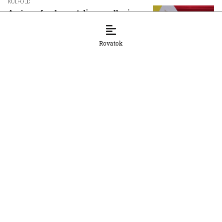
KÜLFÖLD
A pápa a fundamentalizmus elleni
kiállásra szólította a fiatalokat
6. 8. 2026, 17:22:16
Rovatok
KÜLFÖLD
Újabb tömeges behatolásra szólító
felhívások terjednek Ceuta felé
6. 8. 2026, 17:07:09
KÜLFÖLD
Dokumentumok igazolják, hogy a
korábbi magyar kormányzat igyekezett
befolyásolni a közmédia működését
6. 8. 2026, 14:16:40
KÜLFÖLD
Kiterjedt erdőtüzek pusztítanak a
Nyugat-Balkánon, a hőség súlyosbítja a
szárazságot
6. 8. 2026, 14:02:05