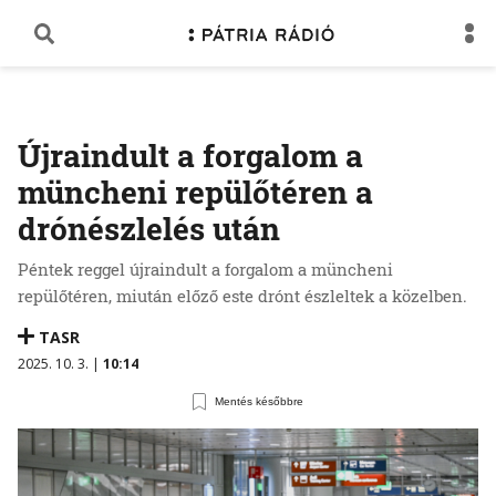
Újraindult a forgalom a
müncheni repülőtéren a
drónészlelés után
Péntek reggel újraindult a forgalom a müncheni
repülőtéren, miután előző este drónt észleltek a közelben.
TASR
2025. 10. 3. |
10:14
Mentés későbbre