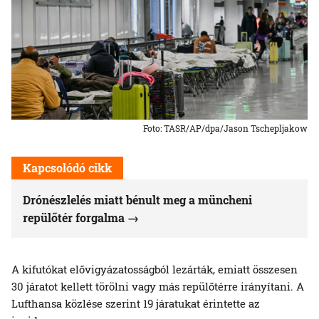
Foto: TASR/AP/dpa/Jason Tschepljakow
Kapcsolódó cikk
Drónészlelés miatt bénult meg a müncheni
repülőtér forgalma
A kifutókat elővigyázatosságból lezárták, emiatt összesen
30 járatot kellett törölni vagy más repülőtérre irányítani. A
Lufthansa közlése szerint 19 járatukat érintette az