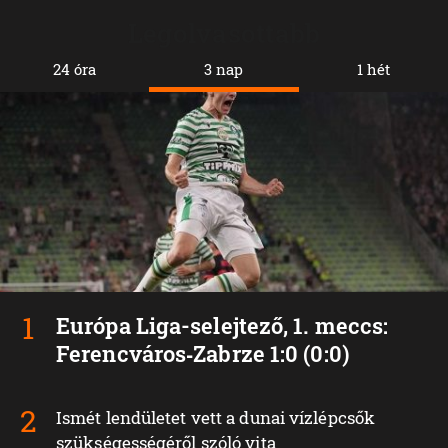
Legolvasottabb
24 óra
3 nap
1 hét
Európa Liga-selejtező, 1. meccs:
Ferencváros‑Zabrze 1:0 (0:0)
Ismét lendületet vett a dunai vízlépcsők
szükségességéről szóló vita