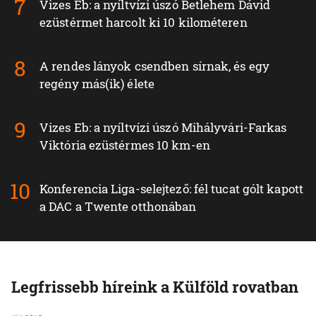
Vizes Eb: a nyíltvízi úszó Betlehem Dávid
ezüstérmet harcolt ki 10 kilométeren
A rendes lányok csendben sírnak, és egy
regény más(ik) élete
Vizes Eb: a nyíltvízi úszó Mihályvári-Farkas
Viktória ezüstérmes 10 km-en
Konferencia Liga-selejtező: fél tucat gólt kapott
a DAC a Twente otthonában
Legfrissebb híreink a Külföld rovatban