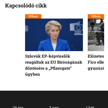
Kapcsolódó cikk
Otthon
Otthon
Szlovák EP-képviselők
Előzetesb
reagáltak az EU Bíróságának
Fico ellen
döntésére a „Pfizergate”
gyanúsíto
ügyben
Legolvasottabb
24 óra
3 nap
1 hét