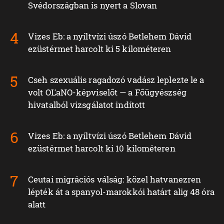
Svédországban is nyert a Slovan
Vizes Eb: a nyíltvízi úszó Betlehem Dávid
ezüstérmet harcolt ki 5 kilométeren
Cseh szexuális ragadozó vadász leplezte le a
volt OĽaNO-képviselőt — a Főügyészség
hivatalból vizsgálatot indított
Vizes Eb: a nyíltvízi úszó Betlehem Dávid
ezüstérmet harcolt ki 10 kilométeren
Ceutai migrációs válság: közel hatvanezren
lépték át a spanyol-marokkói határt alig 48 óra
alatt