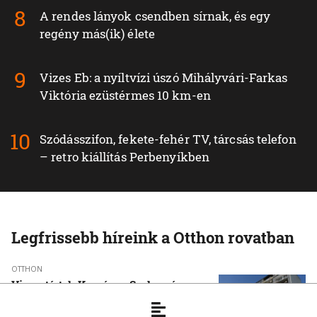
A rendes lányok csendben sírnak, és egy
regény más(ik) élete
Vizes Eb: a nyíltvízi úszó Mihályvári-Farkas
Viktória ezüstérmes 10 km-en
Szódásszifon, fekete-fehér TV, tárcsás telefon
– retro kiállítás Perbenyíkben
Legfrissebb híreink a Otthon rovatban
OTTHON
Visszatértek Kassára a Szalonnára
költözött roma családok
6. 8. 2026, 17:19:39