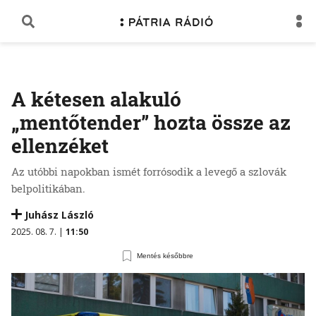
A kétesen alakuló
„mentőtender” hozta össze az
ellenzéket
Az utóbbi napokban ismét forrósodik a levegő a szlovák
belpolitikában.
Juhász László
2025. 08. 7. |
11:50
Mentés későbbre