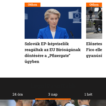
Otthon
Otthon
Szlovák EP-képviselők
Előzetesb
reagáltak az EU Bíróságának
Fico ellen
döntésére a „Pfizergate”
gyanúsíto
ügyben
Legolvasottabb
24 óra
3 nap
1 hét