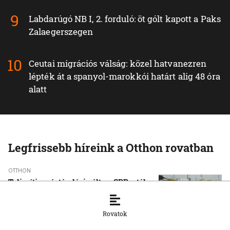
Labdarúgó NB I, 2. forduló: öt gólt kapott a Paks
Zalaegerszegen
Ceutai migrációs válság: közel hatvanezren
lépték át a spanyol-marokkói határt alig 48 óra
alatt
Legfrissebb híreink a Otthon rovatban
OTTHON
Teljesíti a gáztárolási célt az SPP a tél
előtt
5. 8. 2026, 17:45:03
Rovatok
OTTHON