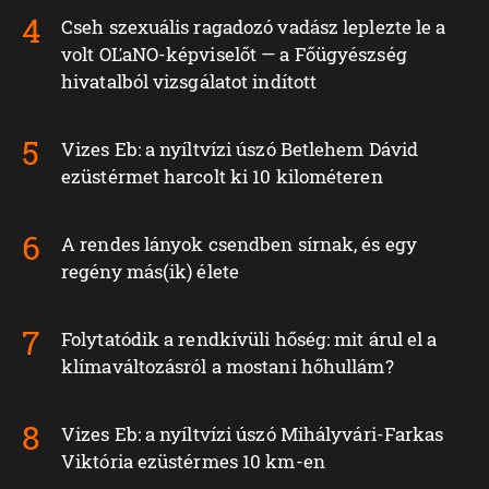
Cseh szexuális ragadozó vadász leplezte le a
volt OĽaNO-képviselőt — a Főügyészség
hivatalból vizsgálatot indított
Vizes Eb: a nyíltvízi úszó Betlehem Dávid
ezüstérmet harcolt ki 10 kilométeren
A rendes lányok csendben sírnak, és egy
regény más(ik) élete
Folytatódik a rendkívüli hőség: mit árul el a
klímaváltozásról a mostani hőhullám?
Vizes Eb: a nyíltvízi úszó Mihályvári-Farkas
Viktória ezüstérmes 10 km-en