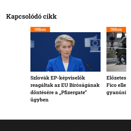
Kapcsolódó cikk
Otthon
Otthon
Szlovák EP-képviselők
Előzetesb
reagáltak az EU Bíróságának
Fico ellen
döntésére a „Pfizergate”
gyanúsíto
ügyben
Legolvasottabb