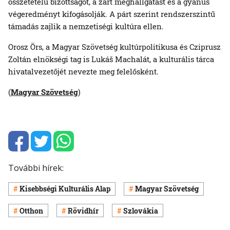
összetételű bizottságot, a zárt meghallgatást és a gyanús
végeredményt kifogásolják. A párt szerint rendszerszintű
támadás zajlik a nemzetiségi kultúra ellen.
Orosz Örs, a Magyar Szövetség kultúrpolitikusa és Cziprusz
Zoltán elnökségi tag is Lukáš Machalát, a kulturális tárca
hivatalvezetőjét nevezte meg felelősként.
(
Magyar Szövetség
)
További hírek:
Kisebbségi Kulturális Alap
Magyar Szövetség
Otthon
Rövidhír
Szlovákia