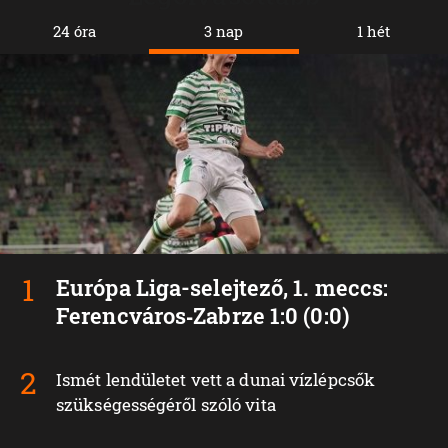
24 óra
3 nap
1 hét
Európa Liga-selejtező, 1. meccs:
Ferencváros‑Zabrze 1:0 (0:0)
Ismét lendületet vett a dunai vízlépcsők
szükségességéről szóló vita