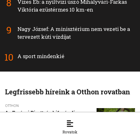
Vizes Eb: a nyíltvízi úszó Mihályvári-Farkas
Viktória ezüstérmes 10 km-en
Nagy József: A minisztérium nem vezeti be a
tervezett kúti vízdíjat
A sport mindenkié
Legfrissebb híreink a Otthon rovatban
OTTHON
Az Európai Bizottság kifogásolja a
nemzeti parkok új zonációját
7. 8. 2026, 13:12:06
Rovatok
OTTHON