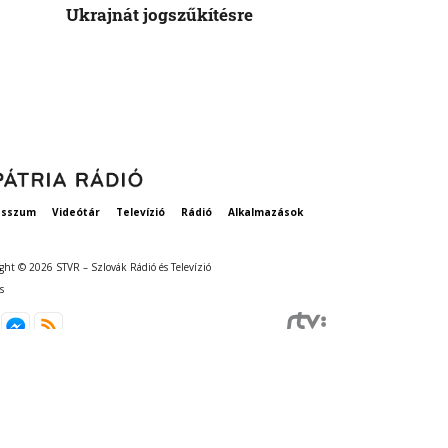
Ukrajnát jogszűkítésre
Államok azo
vethetne a 
esszum
Videótár
Televízió
Rádió
Alkalmazások
ght © 2026 STVR – Szlovák Rádió és Televízió
s