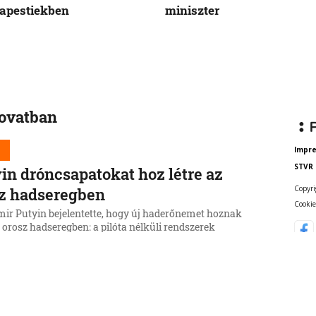
apestiekben
miniszter
rovatban
d
Impr
STVR
in dróncsapatokat hoz létre az
Copyri
z hadseregben
Cookie
mir Putyin bejelentette, hogy új haderőnemet hoznak
z orosz hadseregben: a pilóta nélküli rendszerek
it. Az alakulat élére Denis Ljamin vezérezredest nevezte
6, 16:29:24
d
shimára emlékezünk a nukleáris