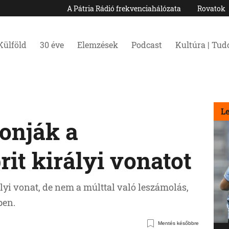
A Pátria Rádió frekvenciahálózata
Rovatok
Külföld
30 éve
Elemzések
Podcast
Kultúra | Tu
L
onják a
rit királyi vonatot
ályi vonat, de nem a múlttal való leszámolás,
ben.
Mentés későbbre