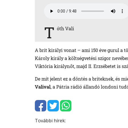
T
óth Vali
A brit királyi vonat – ami 150 éve gurul a t
Károly király a költségvetési szigor nevéb
Viktória királynőt, majd II. Erzsébetet is szá
De mit jelent ez a döntés a briteknek, és mié
Valival
, a Pátria rádió állandó londoni tud
További hírek: