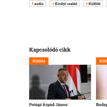
audio
Királyi család
Külföld
Kapcsolódó cikk
Külföld
Külf
Potápi Árpád János:
Budap