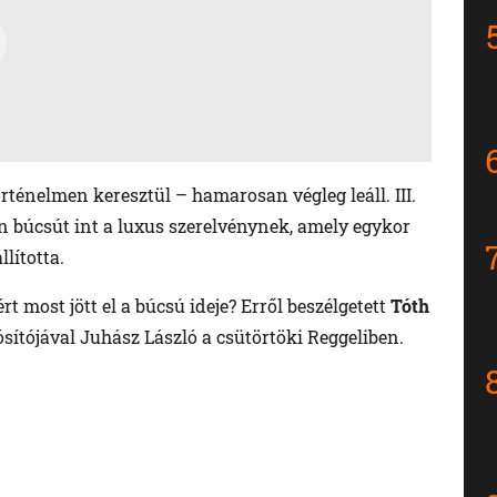
örténelmen keresztül – hamarosan végleg leáll. III.
en búcsút int a luxus szerelvénynek, amely egykor
llította.
rt most jött el a búcsú ideje? Erről beszélgetett
Tóth
ósítójával Juhász László a csütörtöki Reggeliben.