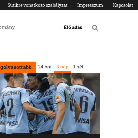
Sütikre vonatkozó szabályzat
Impresszum
Kapcsolat
domány
Élő adás
24 óra
3 nap
1 hét
egolvasottabb