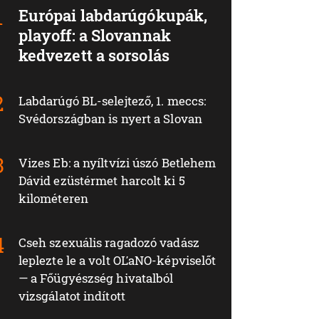
Európai labdarúgókupák,
playoff: a Slovannak
kedvezett a sorsolás
Labdarúgó BL-selejtező, 1. meccs:
Svédországban is nyert a Slovan
Vizes Eb: a nyíltvízi úszó Betlehem
Dávid ezüstérmet harcolt ki 5
kilométeren
Cseh szexuális ragadozó vadász
leplezte le a volt OĽaNO-képviselőt
— a Főügyészség hivatalból
vizsgálatot indított