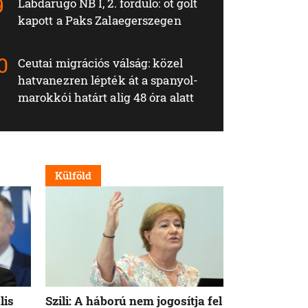
Labdarúgó NB I, 2. forduló: öt gólt
kapott a Paks Zalaegerszegen
Ceutai migrációs válság: közel
hatvanezren lépték át a spanyol-
marokkói határt alig 48 óra alatt
Külföld
Külföld
lis
Szili: A háború nem jogosítja fel
Orbán Viktor