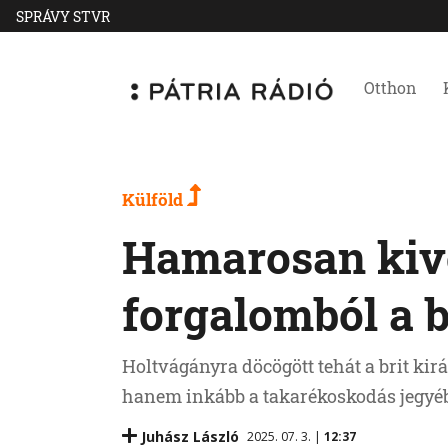
SPRÁVY STVR
Otthon
Külföld
Hamarosan kiv
forgalomból a b
Holtvágányra döcögött tehát a brit kir
hanem inkább a takarékoskodás jegyé
Juhász László
2025. 07. 3. |
12:37