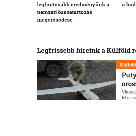
legfontosabb eredményünk a
a bud
nemzeti összetartozás
megerősödése
Legfrissebb híreink a Külföld 
Külföl
Puty
oros
Vlagyi
létre a
csapata
ki.
5. 8. 202
Külföl
Hiro