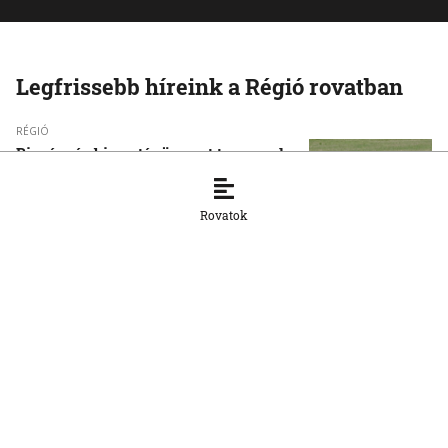
Legfrissebb híreink a Régió rovatban
RÉGIÓ
Biogáz- és biometánüzemet terveznek a
dunaszerdahelyi járásbeli Hodosban
8. 8. 2026, 11:58:36
Rovatok
RÉGIÓ
Minden villamostípuson tesztelik a
felújított kassai pályát
6. 8. 2026, 16:51:49
RÉGIÓ
Orosz Csaba ismét elindul Somorja
polgármesteri tisztségéért
13. 7. 2026, 15:08:44