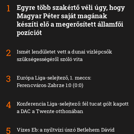
Egyre több szakértő véli úgy, hogy
Magyar Péter saját magának
készíti elő a megerősített államfői
pozíciót
Ismét lendületet vett a dunai vízlépcsők
szükségességéről szóló vita
Európa Liga-selejtező, 1. meccs:
Ferencváros‑Zabrze 1:0 (0:0)
Konferencia Liga-selejtező: fél tucat gólt kapott
a DAC a Twente otthonában
Vizes Eb: a nyíltvízi úszó Betlehem Dávid