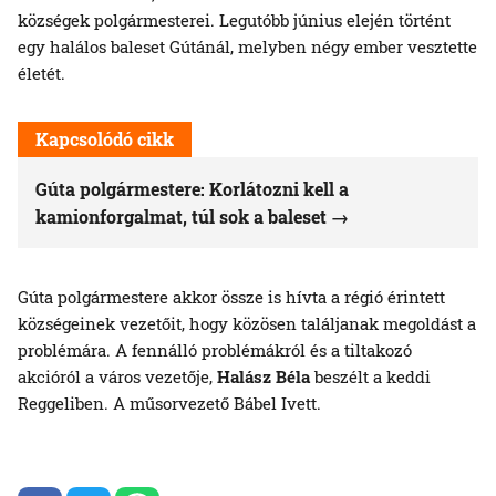
községek polgármesterei. Legutóbb június elején történt
egy halálos baleset Gútánál, melyben négy ember vesztette
életét.
Kapcsolódó cikk
Gúta polgármestere: Korlátozni kell a
kamionforgalmat, túl sok a baleset
Gúta polgármestere akkor össze is hívta a régió érintett
községeinek vezetőit, hogy közösen találjanak megoldást a
problémára. A fennálló problémákról és a tiltakozó
akcióról a város vezetője,
Halász Béla
beszélt a keddi
Reggeliben. A műsorvezető Bábel Ivett.