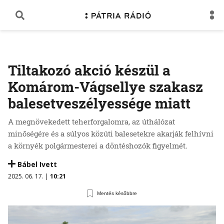
Tiltakozó akció készül a
Komárom-Vágsellye szakasz
balesetveszélyessége miatt
A megnövekedett teherforgalomra, az úthálózat
minőségére és a súlyos közúti balesetekre akarják felhívni
a környék polgármesterei a döntéshozók figyelmét.
Bábel Ivett
2025. 06. 17. |
10:21
Mentés későbbre