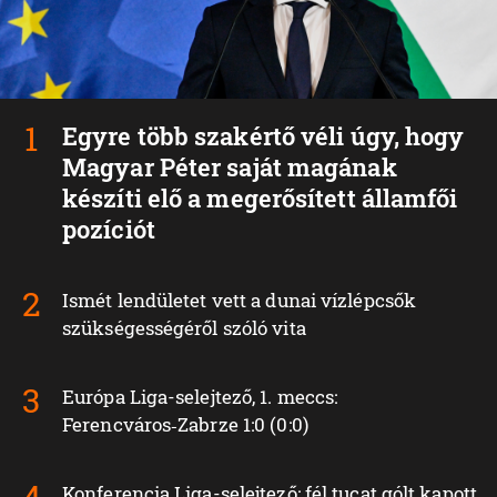
Egyre több szakértő véli úgy, hogy
Magyar Péter saját magának
készíti elő a megerősített államfői
pozíciót
Ismét lendületet vett a dunai vízlépcsők
szükségességéről szóló vita
Európa Liga-selejtező, 1. meccs:
Ferencváros‑Zabrze 1:0 (0:0)
Konferencia Liga-selejtező: fél tucat gólt kapott