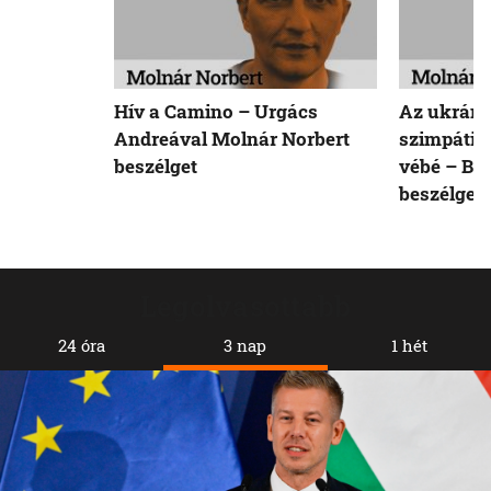
Hív a Camino – Urgács
Az ukráno
Andreával Molnár Norbert
szimpátiat
beszélget
vébé – Bőd
beszélget
Legolvasottabb
24 óra
3 nap
1 hét