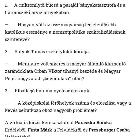
1. A csíksomlyói búcsú a parajdi bányakatasztrófa és a
háromszéki árvíz árnyékában
– Hogyan vált az összmagyarság legjelentősebb
katolikus eseménye a nemzetpolitika szakralizálásának
színterévé?
2. Sulyok Tamás székelyföldi körútja
– Mennyire volt sikeres a magyar államfő kármentő
zarándoklata Orbán Viktor tihanyi beszéde és Magyar
Péter nagyváradi „bevonulása” után?
3. Elballagó hatuma nyolcadikosaink
– A középiskolai férőhelyek száma és eloszlása vagy a
kevés beiratkozó okoz nagyobb problémát?
A virtuális törzsi kerekasztalnál
Parászka Boróka
Erdélyből,
Finta Márk
a Felvidékről és
Pressburger Csaba