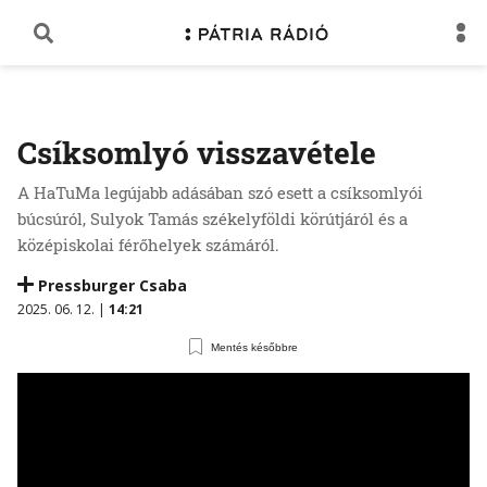
Csíksomlyó visszavétele
A HaTuMa legújabb adásában szó esett a csíksomlyói
búcsúról, Sulyok Tamás székelyföldi körútjáról és a
középiskolai férőhelyek számáról.
Pressburger Csaba
2025. 06. 12. |
14:21
Mentés későbbre