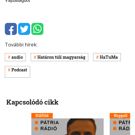
Vajdaságból
További hírek:
audio
Határon túli magyarság
HaTuMa
Podcast
Kapcsolódó cikk
Külföld
Nappali