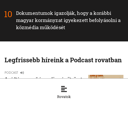
Dokumentumok igazolják, hogy a korábbi
magyar kormányzat igyekezett befolyásolni a
közmédia működését
Legfrissebb híreink a Podcast rovatban
PODCAST
A rúdtánc az erő és a nőiesség ötvözete
3. 8. 2026, 12:18:17
Rovatok
PODCAST
Szívvel, lélekkel, ésszel – bemutattuk
Drab Melinda Házam… asztalom… című
könyvét
30. 7. 2026, 12:50:43