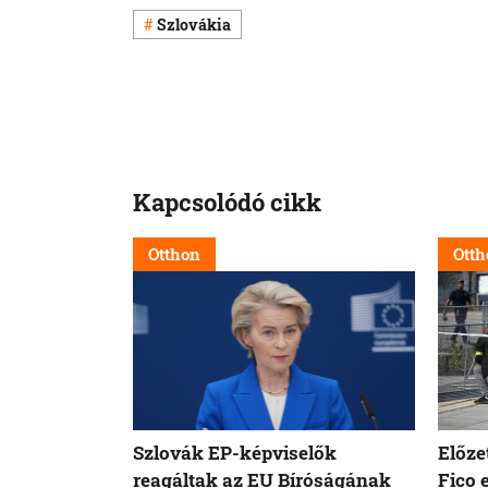
Szlovákia
Kapcsolódó cikk
Otthon
Otth
Szlovák EP-képviselők
Előze
reagáltak az EU Bíróságának
Fico 