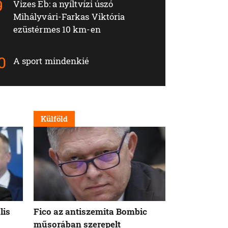
Vizes Eb: a nyíltvízi úszó
Mihályvári-Farkas Viktória
ezüstérmes 10 km-en
A sport mindenkié
Külföld
Nappali
lis
Fico az antiszemita Bombic
Meddig tart 
műsorában szerepelt
rögzített ta