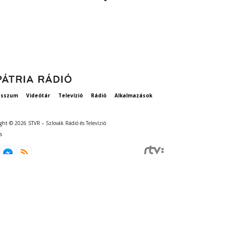
szavatosság
esszum
Videótár
Televízió
Rádió
Alkalmazások
ght © 2026 STVR – Szlovák Rádió és Televízió
s