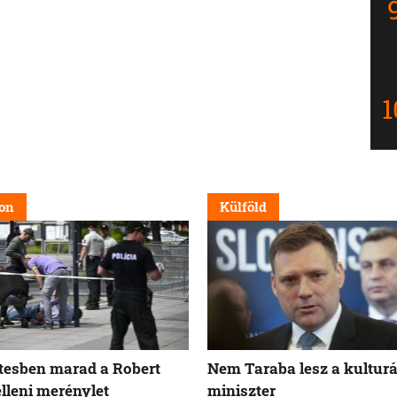
on
Külföld
tesben marad a Robert
Nem Taraba lesz a kulturá
elleni merénylet
miniszter