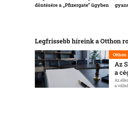
döntésére a „Pfizergate” ügyben
gyanú
Legfrissebb híreink a Otthon r
Otthon
Az S
a cé
Az elle
a válla
Auguszt
módosí
7. 8. 202
Otthon
A be
a te