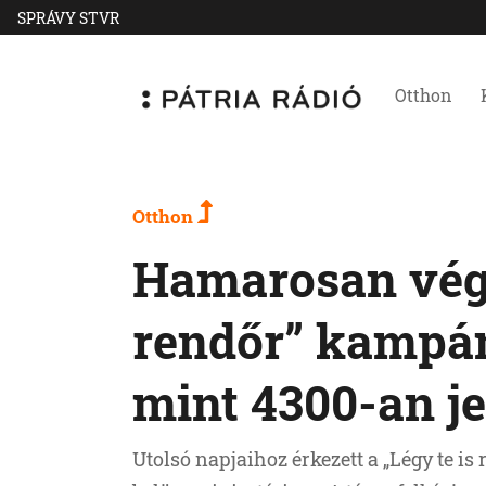
SPRÁVY STVR
Otthon
Otthon
Hamarosan véget
rendőr” kampá
mint 4300-an j
Utolsó napjaihoz érkezett a „Légy te is