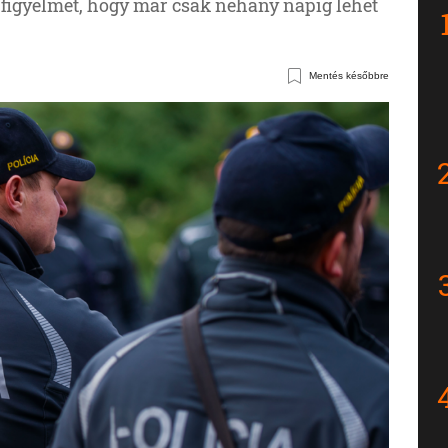
a figyelmet, hogy már csak néhány napig lehet
Mentés későbbre