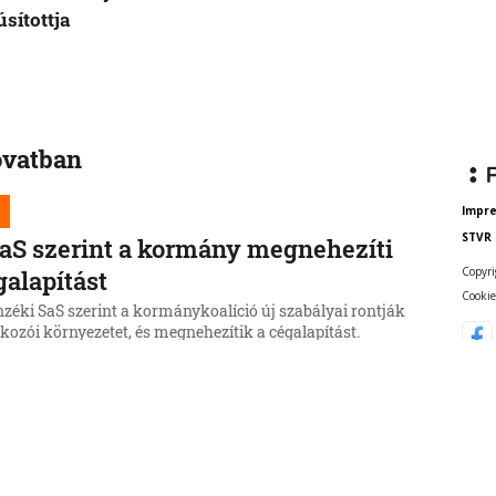
sítottja
ovatban
Impr
STVR
aS szerint a kormány megnehezíti
Copyri
galapítást
Cookie
nzéki SaS szerint a kormánykoalíció új szabályai rontják
lkozói környezetet, és megnehezítik a cégalapítást.
us 17-től lép hatályba a cégjegyzékről szóló törvény
tása.
6, 13:07:03
lügyminisztérium az NBÚ-t kéri fel
sztradarok vizsgálatára