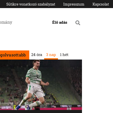
Sütikre vonatkozó szabályzat
Impresszum
Kapcsolat
domány
Élő adás
24 óra
3 nap
1 hét
egolvasottabb