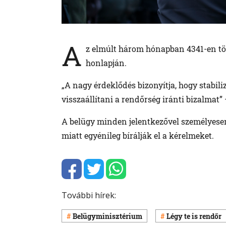
A
z elmúlt három hónapban 4341-en tölt
honlapján.
„A nagy érdeklődés bizonyítja, hogy stabili
visszaállítani a rendőrség iránti bizalmat”
A belügy minden jelentkezővel személyesen v
miatt egyénileg bírálják el a kérelmeket.
További hírek:
Belügyminisztérium
Légy te is rendőr