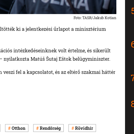
Foto: TASR/Jakub Kotian
ötték ki a jelentkezési űrlapot a minisztérium
zációs intézkedéseinknek volt értelme, és sikerült
 – nyilatkozta Matúš Šutaj Eštok belügyminiszter.
eszi fel a kapcsolatot, és az eltérő szakmai háttér
Otthon
Rendőrség
Rövidhír