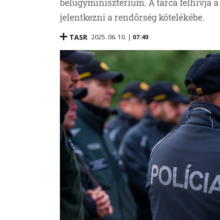
belügyminisztérium. A tárca felhívja 
jelentkezni a rendőrség kötelékébe.
TASR
2025. 06. 10. |
07:40