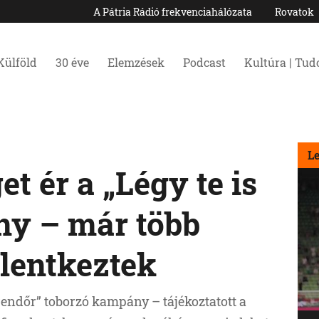
A Pátria Rádió frekvenciahálózata
Rovatok
Külföld
30 éve
Elemzések
Podcast
Kultúra | Tu
L
 ér a „Légy te is
ny – már több
elentkeztek
 rendőr” toborzó kampány – tájékoztatott a