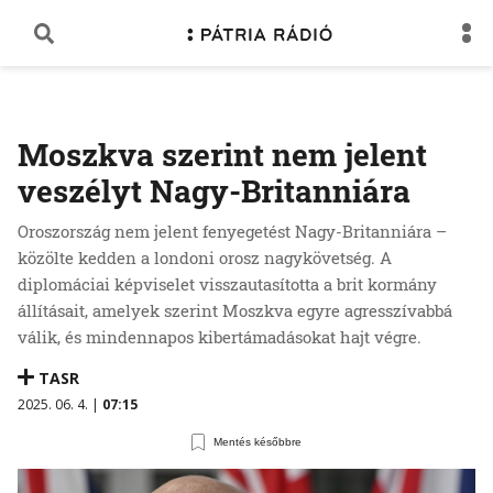
Moszkva szerint nem jelent
veszélyt Nagy-Britanniára
Oroszország nem jelent fenyegetést Nagy-Britanniára –
közölte kedden a londoni orosz nagykövetség. A
diplomáciai képviselet visszautasította a brit kormány
állításait, amelyek szerint Moszkva egyre agresszívabbá
válik, és mindennapos kibertámadásokat hajt végre.
TASR
2025. 06. 4. |
07:15
Mentés későbbre