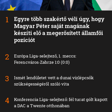
Egyre több szakértő véli úgy, hogy
Magyar Péter saját magának
készíti elő a megerősített államfői
pozíciót
Európa Liga-selejtező, 1. meccs:
Ferencváros‑Zabrze 1:0 (0:0)
Ismét lendületet vett a dunai vízlépcsők
szükségességéről szóló vita
Konferencia Liga-selejtező: fél tucat gólt kapott
a DAC a Twente otthonában