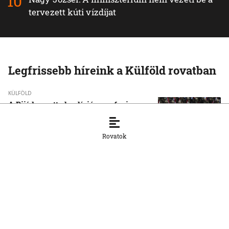
tervezett kúti vízdíjat
Legfrissebb híreink a Külföld rovatban
KÜLFÖLD
A Rijád vezette koalíció nem fogja
tétlenül nézni a jemeni húszi
támadásokat
Rovatok
7. 8. 2026, 16:54:15
KÜLFÖLD
Vége a rendkívüli
hőségintézkedéseknek
Magyarországon
7. 8. 2026, 16:51:34
KÜLFÖLD