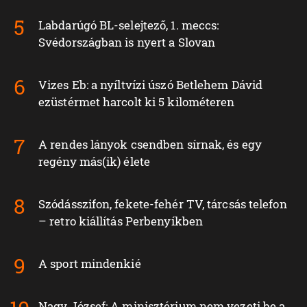
Labdarúgó BL-selejtező, 1. meccs:
Svédországban is nyert a Slovan
Vizes Eb: a nyíltvízi úszó Betlehem Dávid
ezüstérmet harcolt ki 5 kilométeren
A rendes lányok csendben sírnak, és egy
regény más(ik) élete
Szódásszifon, fekete-fehér TV, tárcsás telefon
– retro kiállítás Perbenyíkben
A sport mindenkié
Nagy József: A minisztérium nem vezeti be a