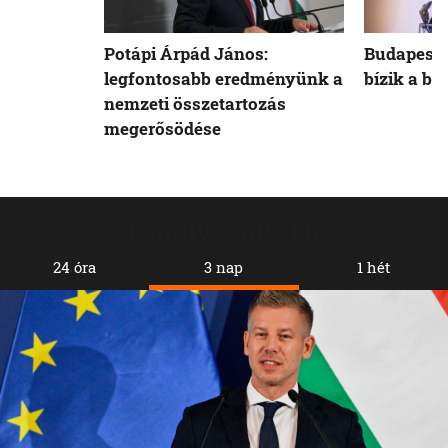
Potápi Árpád János:
Budapest 
legfontosabb eredményünk a
bízik a b
nemzeti összetartozás
megerősödése
Legolvasottabb
24 óra
3 nap
1 hét