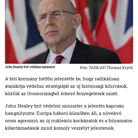
John Healey brit védelmi miniszter
Foto: TASR/AP/Thomas Krych
A brit kormány hétfőn jelentette be, hogy radikálisan
átalakítja védelmi stratégiáját az új biztonsági kihívások,
köztük az Oroszországból érkező fenyegetések miatt.
John Healey brit védelmi miniszter a jelentés kapcsán
hangsúlyozta: Európa háború küszöbén áll, a növekvő
orosz agresszió, az új nukleáris kockázatok és a folyamatos
kibertámadások mind komoly veszélyt jelentenek.