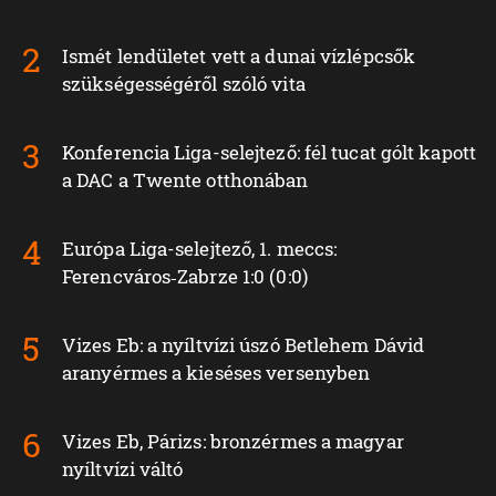
Ismét lendületet vett a dunai vízlépcsők
szükségességéről szóló vita
Konferencia Liga-selejtező: fél tucat gólt kapott
a DAC a Twente otthonában
Európa Liga-selejtező, 1. meccs:
Ferencváros‑Zabrze 1:0 (0:0)
Vizes Eb: a nyíltvízi úszó Betlehem Dávid
aranyérmes a kieséses versenyben
Vizes Eb, Párizs: bronzérmes a magyar
nyíltvízi váltó