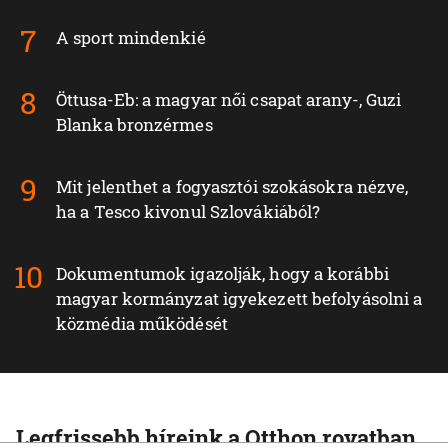
A sport mindenkié
Öttusa-Eb: a magyar női csapat arany-, Guzi
Blanka bronzérmes
Mit jelenthet a fogyasztói szokásokra nézve,
ha a Tesco kivonul Szlovákiából?
Dokumentumok igazolják, hogy a korábbi
magyar kormányzat igyekezett befolyásolni a
közmédia működését
Legfrissebb híreink a Otthon rovatban