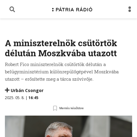
A miniszterelnök csütörtök
délután Moszkvába utazott
Robert Fico miniszterelnök csütörtök délután a
belügyminisztérium különrepülőgépével Moszkvába
utazott – erősítette meg a tárca szóvivője.
Urbán Csongor
2025. 05. 8. |
16:45
Mentés későbbre