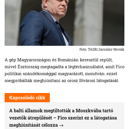
Foto: TASR/Jaroslav Novák
A gép Magyarországon és Románián keresztül repült,
mivel Észtország megtagadta a légtérhasználatot, amit Fico
politikai szándékossággal magyarázott, mondván: ezzel
megpróbálták meghiúsítani az orosz fővárosi látogatását.
Kapcsolódó cikk
A balti államok megtiltották a Moszkvába tartó
vezetők átrepülését – Fico szerint ez a látogatása
meghiúsítását célozza