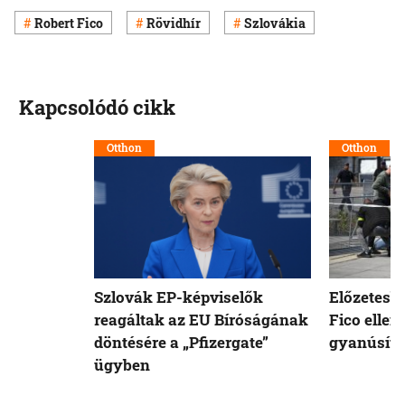
Robert Fico
Rövidhír
Szlovákia
Kapcsolódó cikk
Otthon
Otthon
Szlovák EP-képviselők
Előzetesb
reagáltak az EU Bíróságának
Fico ellen
döntésére a „Pfizergate”
gyanúsíto
ügyben