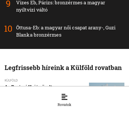
Vizes Eb, Párizs: bronzérmes a magyar
nyíltvízi váltó
Öttusa-Eb: a magyar női csapat arany-, Guzi
Blanka bronzérmes
Legfrissebb híreink a Külföld rovatban
KÜLFÖLD
Az Európai Unió növelte az orosz
cseppfolyósított földgáz behozatalát
8. 8. 2026, 15:43:14
Rovatok
KÜLFÖLD
Afrika csökkentené függőségét a kínai
napelemes technológiától