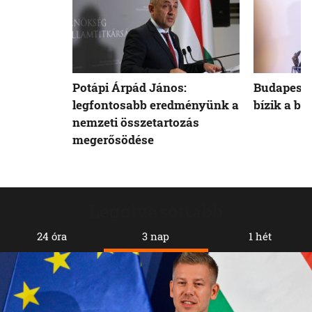
Potápi Árpád János:
Budapest 
legfontosabb eredményünk a
bízik a b
nemzeti összetartozás
megerősödése
Legolvasottabb
24 óra
3 nap
1 hét