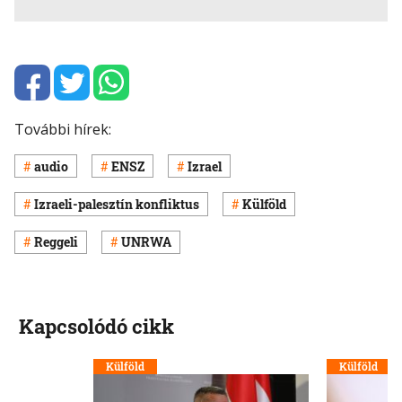
További hírek:
audio
ENSZ
Izrael
Izraeli-palesztín konfliktus
Külföld
Reggeli
UNRWA
Kapcsolódó cikk
Külföld
Külföld