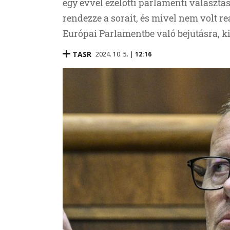
egy évvel ezelőtti parlamenti választá
rendezze a sorait, és mivel nem volt reá
Európai Parlamentbe való bejutásra, ki
TASR
2024. 10. 5. |
12:16