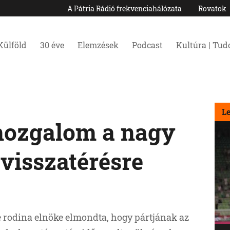
A Pátria Rádió frekvenciahálózata
Rovatok
Külföld
30 éve
Elemzések
Podcast
Kultúra | Tu
L
mozgalom a nagy
 visszatérésre
e rodina elnöke elmondta, hogy pártjának az