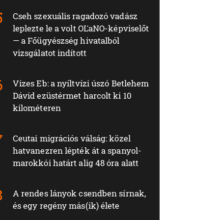
Cseh szexuális ragadozó vadász
leplezte le a volt OĽaNO-képviselőt
— a Főügyészség hivatalból
vizsgálatot indított
Vizes Eb: a nyíltvízi úszó Betlehem
Dávid ezüstérmet harcolt ki 10
kilométeren
Ceutai migrációs válság: közel
hatvanezren lépték át a spanyol-
marokkói határt alig 48 óra alatt
A rendes lányok csendben sírnak,
és egy regény más(ik) élete