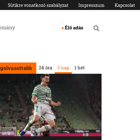
Sütikre vonatkozó szabályzat
Impresszum
Kapcsolat
domány
Élő adás
24 óra
3 nap
1 hét
egolvasottabb