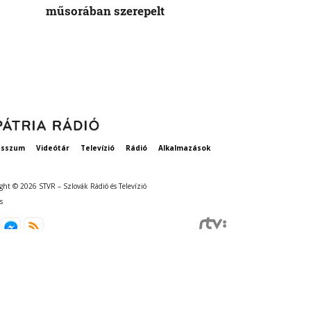
műsorában szerepelt
rögzített ta
szavatosság
esszum
Videótár
Televízió
Rádió
Alkalmazások
ght © 2026 STVR – Szlovák Rádió és Televízió
s