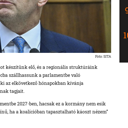
Foto: SITA
ot készítünk elő, és a regionális struktúráink
cba szállhassunk a parlamentbe való
r, aki az elkövetkező hónapokban kívánja
nak tagjait.
lamentbe 2027-ben, hacsak ez a kormány nem esik
ínű, ha a koalícióban tapasztalható káoszt nézem”