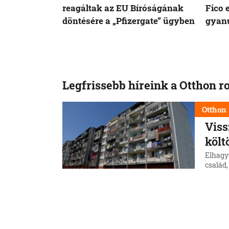
reagáltak az EU Bíróságának
Fico 
döntésére a „Pfizergate” ügyben
gyanú
Legfrissebb híreink a Otthon r
Otthon
Viss
költ
Elhagy
család,
telepr
község
6. 8. 202
Otthon
A ví