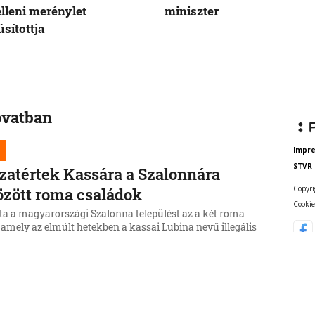
elleni merénylet
miniszter
sítottja
ovatban
Impr
STVR
zatértek Kassára a Szalonnára
Copyri
özött roma családok
Cookie
ta a magyarországi Szalonna települést az a két roma
 amely az elmúlt hetekben a kassai Lubina nevű illegális
ől költözött a Borsod-Abaúj-Zemplén vármegyei
be.
6, 17:19:39
zparton is fennáll a túlmelegedés