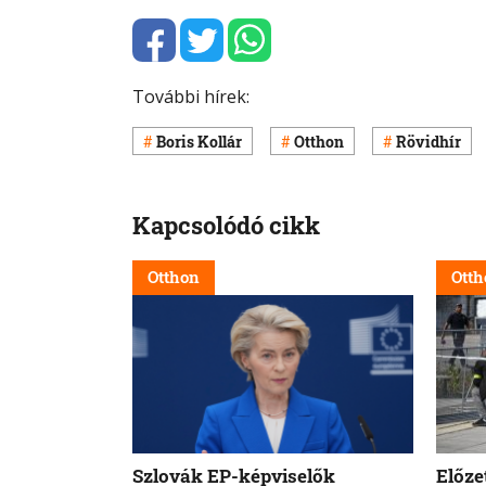
További hírek:
Boris Kollár
Otthon
Rövidhír
Kapcsolódó cikk
Otthon
Otth
Szlovák EP-képviselők
Előze