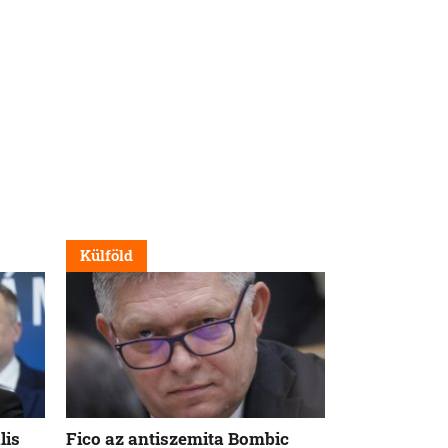
Külföld
Nappali
lis
Fico az antiszemita Bombic
Meddig tart 