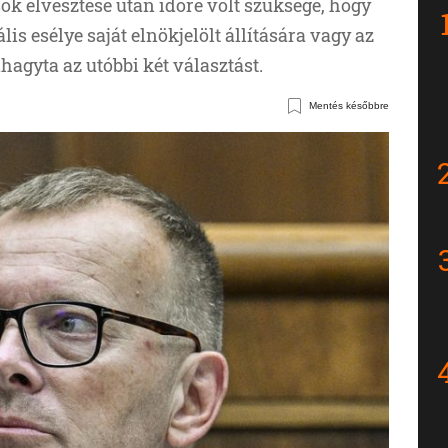
sok elvesztése után időre volt szüksége, hogy
lis esélye saját elnökjelölt állítására vagy az
hagyta az utóbbi két választást.
Mentés későbbre