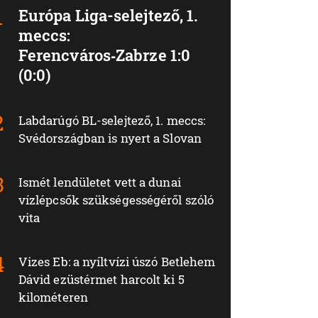
Európa Liga-selejtező, 1.
meccs:
Ferencváros‑Zabrze 1:0
(0:0)
Labdarúgó BL-selejtező, 1. meccs:
Svédországban is nyert a Slovan
Ismét lendületet vett a dunai
vízlépcsők szükségességéről szóló
vita
Vizes Eb: a nyíltvízi úszó Betlehem
Dávid ezüstérmet harcolt ki 5
kilométeren