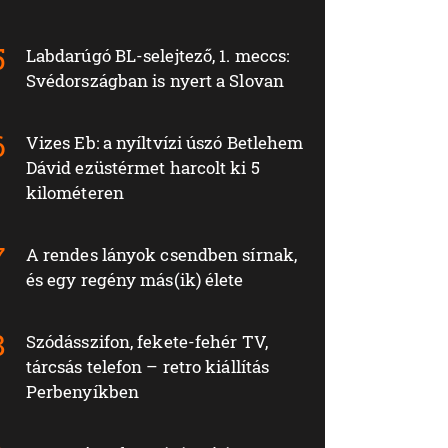
Labdarúgó BL-selejtező, 1. meccs:
Svédországban is nyert a Slovan
Vizes Eb: a nyíltvízi úszó Betlehem
Dávid ezüstérmet harcolt ki 5
kilométeren
A rendes lányok csendben sírnak,
és egy regény más(ik) élete
Szódásszifon, fekete-fehér TV,
tárcsás telefon – retro kiállítás
Perbenyíkben