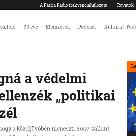
A Pátria Rádió frekvenciahálózata
Rovatok
Külföld
30 éve
Elemzések
Podcast
Kultúra | Tu
L
gná a védelmi
ellenzék „politikai
zél
 hogy a közeljövőben meneszti Yoav Gallant