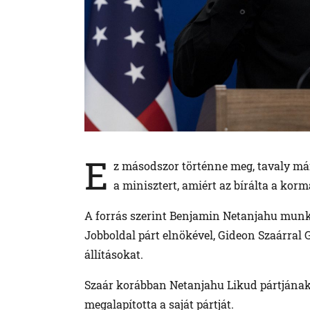
E
z másodszor történne meg, tavaly má
a minisztert, amiért az bírálta a kor
A forrás szerint Benjamin Netanjahu munka
Jobboldal párt elnökével, Gideon Szaárral G
állításokat.
Szaár korábban Netanjahu Likud pártjának vo
megalapította a saját pártját.