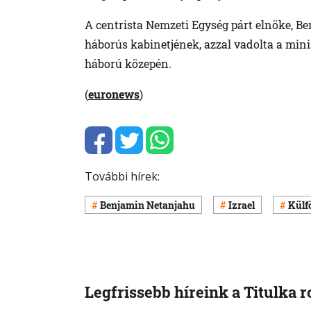
A centrista Nemzeti Egység párt elnöke, Be
háborús kabinetjének, azzal vadolta a minis
háború közepén.
(
euronews
)
További hírek:
Benjamin Netanjahu
Izrael
Külf
Legfrissebb híreink a Titulka 