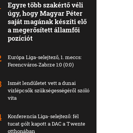
Egyre több szakértő véli
úgy, hogy Magyar Péter
saját magának készíti elő
a megerősített államfői
pozíciót
Európa Liga-selejtező, 1. meccs:
Ferencváros‑Zabrze 1:0 (0:0)
Ismét lendületet vett a dunai
vízlépcsők szükségességéről szóló
vita
Konferencia Liga-selejtező: fél
tucat gólt kapott a DAC a Twente
otthonában