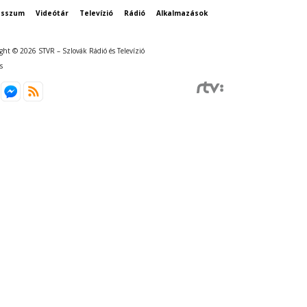
esszum
Videótár
Televízió
Rádió
Alkalmazások
ght © 2026 STVR – Szlovák Rádió és Televízió
s