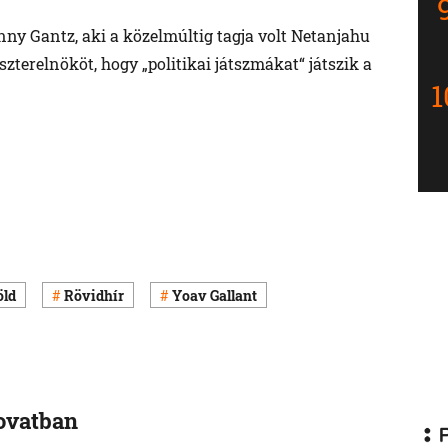
nny Gantz, aki a közelmúltig tagja volt Netanjahu
zterelnököt, hogy „politikai játszmákat“ játszik a
öld
Rövidhír
Yoav Gallant
rovatban