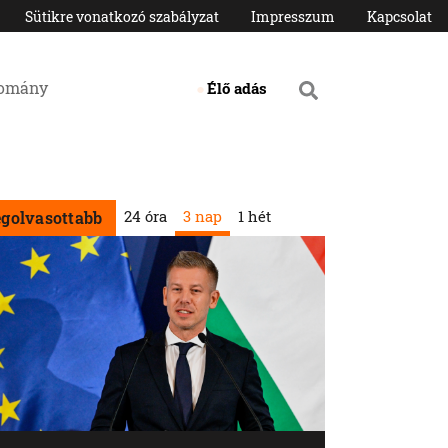
Sütikre vonatkozó szabályzat
Impresszum
Kapcsolat
domány
Élő adás
24 óra
3 nap
1 hét
egolvasottabb