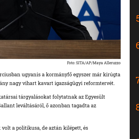
Foto: SITA/AP/Maya Alleruzzo
rciusban ugyanis a kormányfő egyszer már kirúgta
mány nagy vihart kavart igazságügyi reformtervét.
társai tárgyalásokat folytatnak az Egyesült
allant leváltásáról, ő azonban tagadta az
lt a politikusa, de aztán kilépett, és