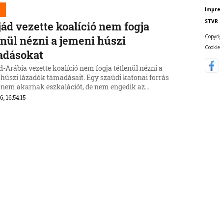
Impr
STVR
jád vezette koalíció nem fogja
Copyri
enül nézni a jemeni húszi
Cookie
adásokat
-Arábia vezette koalíció nem fogja tétlenül nézni a
 húszi lázadók támadásait. Egy szaúdi katonai forrás
t nem akarnak eszkalációt, de nem engedik az
zonyok megváltozását.
6, 16:54:15
 a rendkívüli
égintézkedéseknek
yarországon
ország feloldja az extrém hőség és vízhiány miatt
tett rendkívüli intézkedéseket. Magyar Péter
terelnök közölte: megszűnik a víz- és energiafogyasztás
ntésére vonatkozó felhívás, és az állami alkalmazottak
6, 16:51:34
térhetnek munkahelyükre.