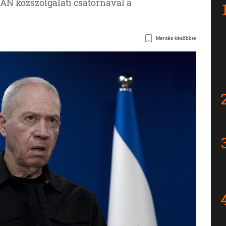
KAN közszolgálati csatornával a
Mentés későbbre