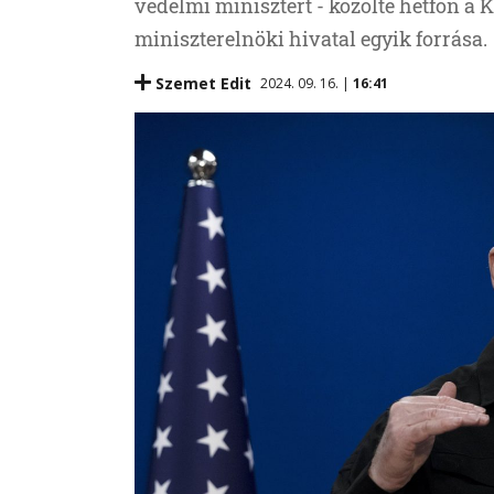
védelmi minisztert - közölte hétfőn a 
miniszterelnöki hivatal egyik forrása.
Szemet Edit
2024. 09. 16. |
16:41