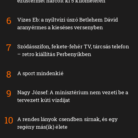
ezüstérmet harcolt ki 5 kilométeren
Vizes Eb: a nyíltvízi úszó Betlehem Dávid
aranyérmes a kieséses versenyben
Szódásszifon, fekete-fehér TV, tárcsás telefon
– retro kiállítás Perbenyíkben
A sport mindenkié
Nagy József: A minisztérium nem vezeti be a
tervezett kúti vízdíjat
A rendes lányok csendben sírnak, és egy
regény más(ik) élete