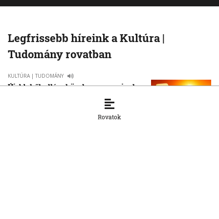
Legfrissebb híreink a Kultúra |
Tudomány rovatban
KULTÚRA | TUDOMÁNY
Újabb hőhullám közeleg: mennyire lesz
drasztikus a nyár második nagy forró
időszaka?
Rovatok
28. 7. 2026, 13:20:45
KULTÚRA | TUDOMÁNY
Futball és politika: Mussolinitől
Maradonáig
21. 7. 2026, 9:11:00
KULTÚRA | TUDOMÁNY
Gombaszög: A közösség és a koncertek
miatt jövök vissza