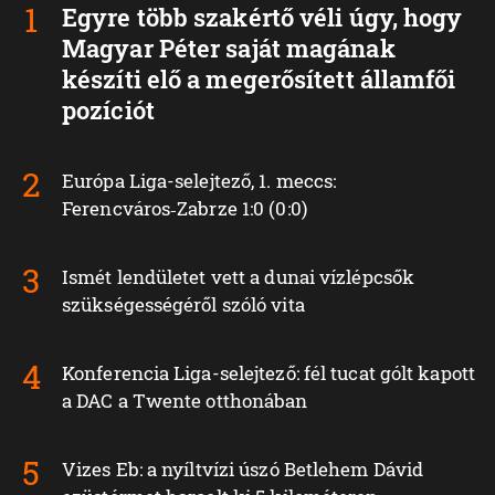
Egyre több szakértő véli úgy, hogy
Magyar Péter saját magának
készíti elő a megerősített államfői
pozíciót
Európa Liga-selejtező, 1. meccs:
Ferencváros‑Zabrze 1:0 (0:0)
Ismét lendületet vett a dunai vízlépcsők
szükségességéről szóló vita
Konferencia Liga-selejtező: fél tucat gólt kapott
a DAC a Twente otthonában
Vizes Eb: a nyíltvízi úszó Betlehem Dávid