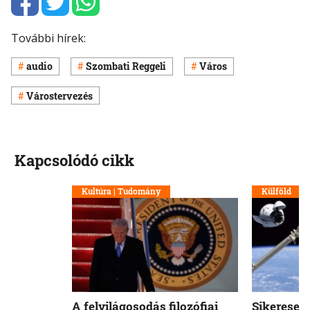
További hírek:
audio
Szombati Reggeli
Város
Várostervezés
Kapcsolódó cikk
Kultúra | Tudomány
Külföld
A felvilágosodás filozófiai
Sikeresen