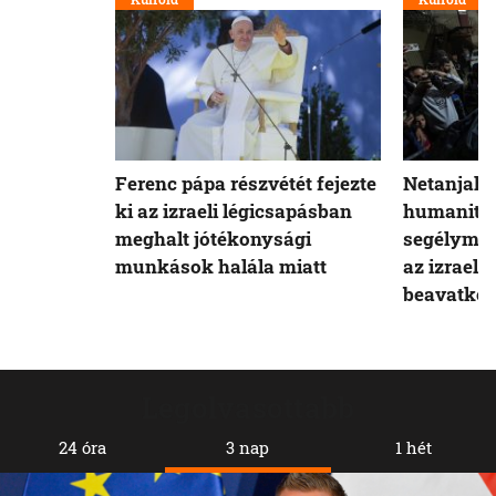
Ferenc pápa részvétét fejezte
Netanjahu
ki az izraeli légicsapásban
humanitár
meghalt jótékonysági
segélymu
munkások halála miatt
az izraeli 
beavatko
Legolvasottabb
24 óra
3 nap
1 hét