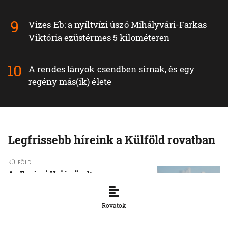
Vizes Eb: a nyíltvízi úszó Mihályvári-Farkas
Viktória ezüstérmes 5 kilométeren
A rendes lányok csendben sírnak, és egy
regény más(ik) élete
Legfrissebb híreink a Külföld rovatban
KÜLFÖLD
Az Európai Unió növelte az orosz
cseppfolyósított földgáz behozatalát
8. 8. 2026, 15:43:14
Rovatok
KÜLFÖLD