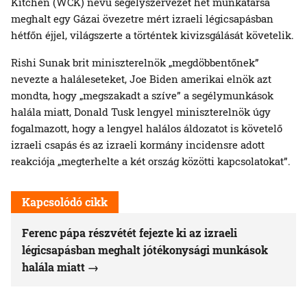
Kitchen (WCK) nevű segélyszervezet hét munkatársa
meghalt egy Gázai övezetre mért izraeli légicsapásban
hétfőn éjjel, világszerte a történtek kivizsgálását követelik.
Rishi Sunak brit miniszterelnök „megdöbbentőnek”
nevezte a haláleseteket, Joe Biden amerikai elnök azt
mondta, hogy „megszakadt a szíve” a segélymunkások
halála miatt, Donald Tusk lengyel miniszterelnök úgy
fogalmazott, hogy a lengyel halálos áldozatot is követelő
izraeli csapás és az izraeli kormány incidensre adott
reakciója „megterhelte a két ország közötti kapcsolatokat”.
Kapcsolódó cikk
Ferenc pápa részvétét fejezte ki az izraeli
légicsapásban meghalt jótékonysági munkások
halála miatt