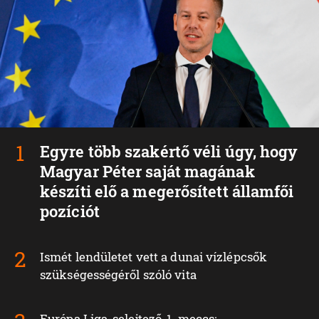
Egyre több szakértő véli úgy, hogy
Magyar Péter saját magának
készíti elő a megerősített államfői
pozíciót
Ismét lendületet vett a dunai vízlépcsők
szükségességéről szóló vita
Európa Liga-selejtező, 1. meccs: