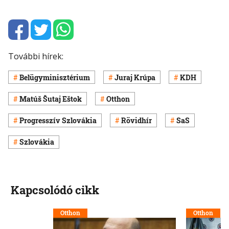
További hírek:
Belügyminisztérium
Juraj Krúpa
KDH
Matúš Šutaj Eštok
Otthon
Progresszív Szlovákia
Rövidhír
SaS
Szlovákia
Kapcsolódó cikk
Otthon
Otthon