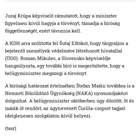
Juraj Krúpa képviselő rámutatott, hogy a miniszter
figyelmen kívül hagyja a törvényt, támadja a bíróság
függetlenségét, ezért távoznia kell.
A KDH arra szólította fel Šutaj Eštókot, hogy tárgyaljon a
bejelentő személyek védelmére létrehozott hivatallal
(ÚOO). Roman Mikulec, a Slovensko képviselője
hangsúlyozta, egy további bíró is megerősítette, hogy a
belügyminiszter megszegi a törvényt.
A bírósági határozat értelmében Štefan Mašin továbbra is a
Nemzeti Bűnüldöző Ügynökség (NAKA) nyomozójaként
dolgozhat. A belügyminiszter októberben úgy döntött, őt és
másik öt rendőrt, az úgynevezett Čurilla-csoport tagjait
ideiglenesen szolgálaton kívül helyezi.
(tasr)