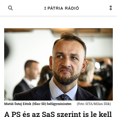
Matúš Šutaj Eštok (Hlas-SD) belügyminiszter.
(Foto: SITA/Milan Illík)
A PS és az SaS szerint is le kell