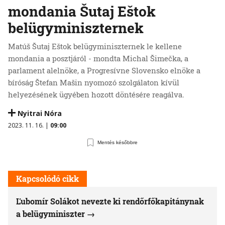
mondania Šutaj Eštok
belügyminiszternek
Matúš Šutaj Eštok belügyminiszternek le kellene
mondania a posztjáról - mondta Michal Šimečka, a
parlament alelnöke, a Progresívne Slovensko elnöke a
bíróság Štefan Mašin nyomozó szolgálaton kívül
helyezésének ügyében hozott döntésére reagálva.
Nyitrai Nóra
2023. 11. 16. |
09:00
Mentés későbbre
Kapcsolódó cikk
Ľubomír Solákot nevezte ki rendőrfőkapitánynak
a belügyminiszter