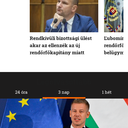
Rendkívüli bizottsági ülést
Ľubomír S
akar az ellenzék az új
rendőrfők
rendőrfőkapitány miatt
belügymin
Legolvasottabb
24 óra
3 nap
1 hét