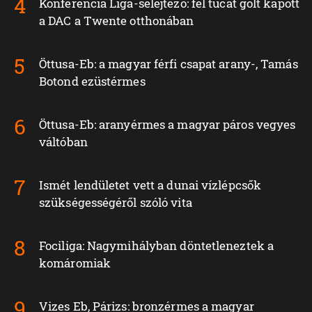
Konferencia Liga-selejtező: fél tucat gólt kapott
a DAC a Twente otthonában
Öttusa-Eb: a magyar férfi csapat arany-, Tamás
Botond ezüstérmes
Öttusa-Eb: aranyérmes a magyar páros vegyes
váltóban
Ismét lendületet vett a dunai vízlépcsők
szükségességéről szóló vita
Fociliga: Nagymihályban döntetleneztek a
komáromiak
Vizes Eb, Párizs: bronzérmes a magyar