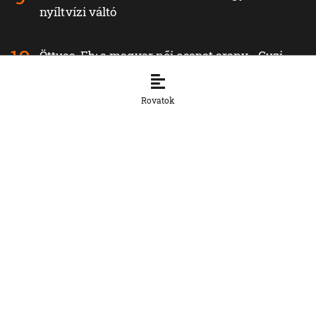
nyíltvízi váltó
Öttusa-Eb: a magyar női csapat arany-, Guzi
Blanka bronzérmes
Rovatok
Legfrissebb híreink a Otthon rovatban
OTTHON
A szlovák cégeknek továbbra is
hiányoznak a képzett munkavállalók
8. 8. 2026, 15:39:35
OTTHON
Šimečka beismeri a hibát a Korčok-
ügyben, de tagadja az
összehasonlíthatóságot a Smerrel