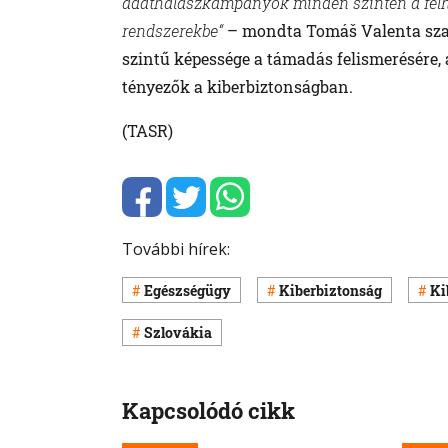
adathalászkampányok minden szinten a felh
rendszerekbe“
– mondta Tomáš Valenta szaké
szintű képessége a támadás felismerésére, 
tényezők a kiberbiztonságban.
(TASR)
További hírek:
Egészségügy
Kiberbiztonság
Ki
Szlovákia
Kapcsolódó cikk