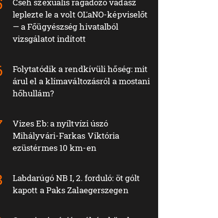
Cseh szexuális ragadozó vadász
leplezte le a volt OĽaNO-képviselőt
— a Főügyészség hivatalból
vizsgálatot indított
Folytatódik a rendkívüli hőség: mit
árul el a klímaváltozásról a mostani
hőhullám?
Vizes Eb: a nyíltvízi úszó
Mihályvári-Farkas Viktória
ezüstérmes 10 km-en
Labdarúgó NB I, 2. forduló: öt gólt
kapott a Paks Zalaegerszegen