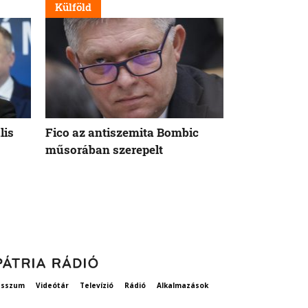
Külföld
Nappali
lis
Fico az antiszemita Bombic
Meddig tart 
műsorában szerepelt
rögzített ta
szavatosság
esszum
Videótár
Televízió
Rádió
Alkalmazások