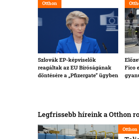
Otthon
Otth
Szlovák EP-képviselők
Előze
reagáltak az EU Bíróságának
Fico 
döntésére a „Pfizergate” ügyben
gyanú
Legfrissebb híreink a Otthon r
Otthon