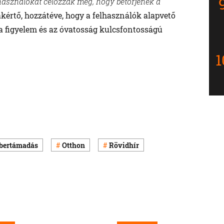
asználókat célozzák meg, hogy betörjenek a
rtő, hozzátéve, hogy a felhasználók alapvető
a figyelem és az óvatosság kulcsfontosságú
bertámadás
Otthon
Rövidhír