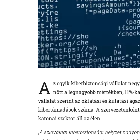
A
z egyik kiberbiztonsági vállalat neg
nőtt a legnagyobb mértékben, 11%-ka
vállalat szerint az oktatási és kutatási ág
kibertámadások száma. A szervezetenkénti
katonai szektor áll az élen.
„A szlovákiai kiberbiztonsági helyzet nagyo