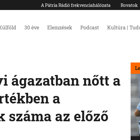
A Pátria Rádió frekvenciahálózata
Rovatok
Külföld
30 éve
Elemzések
Podcast
Kultúra | Tu
L
i ágazatban nőtt a
rtékben a
 száma az előző