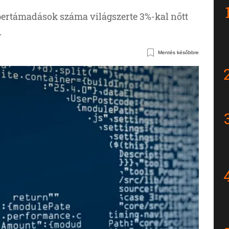
ibertámadások száma világszerte 3%-kal nőtt
.
Mentés későbbre