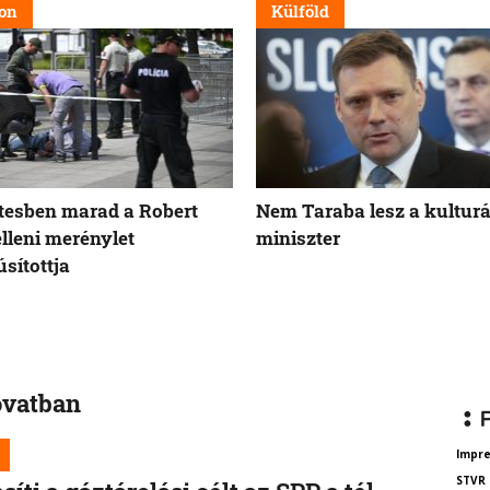
on
Külföld
tesben marad a Robert
Nem Taraba lesz a kulturá
elleni merénylet
miniszter
sítottja
ovatban
Impr
STVR