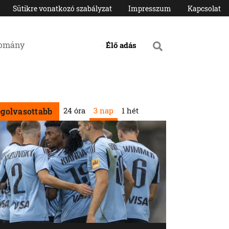
Sütikre vonatkozó szabályzat
Impresszum
Kapcsolat
domány
Élő adás
24 óra
3 nap
1 hét
egolvasottabb