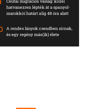
Ceutai migrációs válság: közel
hatvanezren lépték át a spanyol-
marokkói határt alig 48 óra alatt
A rendes lányok csendben sírnak,
és egy regény más(ik) élete