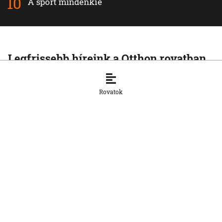
A sport mindenkié
Legfrissebb híreink a Otthon rovatban
OTTHON
Az Európai Bizottság kifogásolja a
Rovatok
nemzeti parkok új zonációját
7. 8. 2026, 13:12:06
OTTHON
Az SaS szerint a kormány megnehezíti
a cégalapítást
7. 8. 2026, 13:07:03
OTTHON
A belügyminisztérium az NBÚ-t kéri fel
a tesztradarok vizsgálatára
7. 8. 2026, 13:05:45