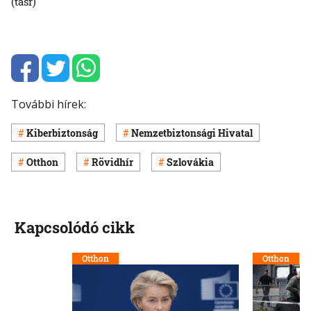
(tasr)
További hírek:
Kiberbiztonság
Nemzetbiztonsági Hivatal
Otthon
Rövidhír
Szlovákia
Kapcsolódó cikk
Otthon
Otthon