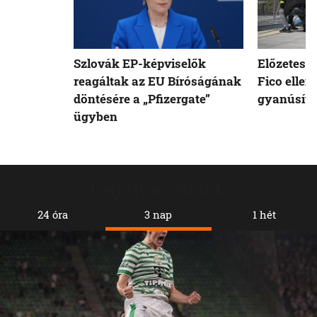
Szlovák EP-képviselők
Előzetesb
reagáltak az EU Bíróságának
Fico ellen
döntésére a „Pfizergate”
gyanúsíto
ügyben
Legolvasottabb
24 óra
3 nap
1 hét