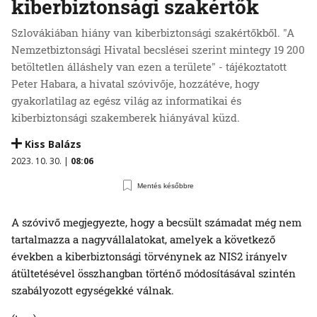
kiberbiztonsági szakértők
Szlovákiában hiány van kiberbiztonsági szakértőkből. "A
Nemzetbiztonsági Hivatal becslései szerint mintegy 19 200
betöltetlen álláshely van ezen a területe" - tájékoztatott
Peter Habara, a hivatal szóvivője, hozzátéve, hogy
gyakorlatilag az egész világ az informatikai és
kiberbiztonsági szakemberek hiányával küzd.
Kiss Balázs
2023. 10. 30. |
08:06
Mentés későbbre
A szóvivő megjegyezte, hogy a becsült számadat még nem
tartalmazza a nagyvállalatokat, amelyek a következő
években a kiberbiztonsági törvénynek az NIS2 irányelv
átültetésével összhangban történő módosításával szintén
szabályozott egységekké válnak.