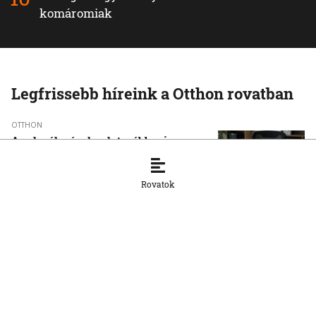
komáromiak
Legfrissebb híreink a Otthon rovatban
OTTHON
A szlovák cégeknek továbbra is
hiányoznak a képzett munkavállalók
8. 8. 2026, 15:39:35
Rovatok
OTTHON
Šimečka beismeri a hibát a Korčok-
ügyben, de tagadja az
összehasonlíthatóságot a Smerrel
8. 8. 2026, 15:01:07
OTTHON
Nem fog összefogni az SNS senkivel