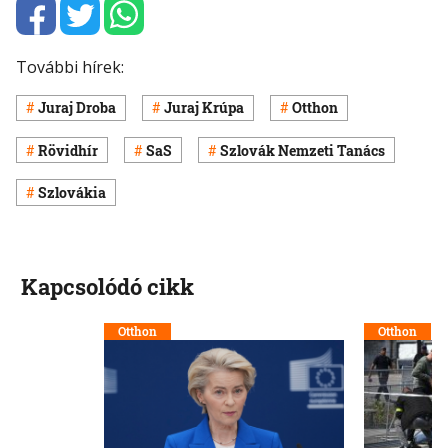
További hírek:
Juraj Droba
Juraj Krúpa
Otthon
Rövidhír
SaS
Szlovák Nemzeti Tanács
Szlovákia
Kapcsolódó cikk
Otthon
Otthon