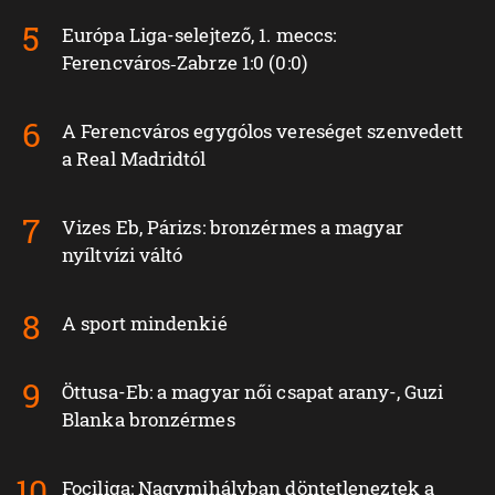
Európa Liga-selejtező, 1. meccs:
Ferencváros‑Zabrze 1:0 (0:0)
A Ferencváros egygólos vereséget szenvedett
a Real Madridtól
Vizes Eb, Párizs: bronzérmes a magyar
nyíltvízi váltó
A sport mindenkié
Öttusa-Eb: a magyar női csapat arany-, Guzi
Blanka bronzérmes
Fociliga: Nagymihályban döntetleneztek a