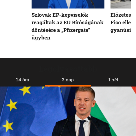
Szlovák EP-képviselők
Előzetesb
reagáltak az EU Bíróságának
Fico ellen
döntésére a „Pfizergate”
gyanúsíto
ügyben
Legolvasottabb
24 óra
3 nap
1 hét