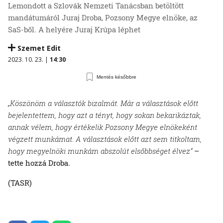
Lemondott a Szlovák Nemzeti Tanácsban betöltött
mandátumáról Juraj Droba, Pozsony Megye elnöke, az
SaS-ből. A helyére Juraj Krúpa léphet
Szemet Edit
2023. 10. 23. |
14:30
Mentés későbbre
„Köszönöm a választók bizalmát. Már a választások előtt
bejelentettem, hogy azt a tényt, hogy sokan bekarikáztak,
annak vélem, hogy értékelik Pozsony Megye elnökeként
végzett munkámat. A választások előtt azt sem titkoltam,
hogy megyelnöki munkám abszolút elsőbbséget élvez“
–
tette hozzá Droba.
(TASR)