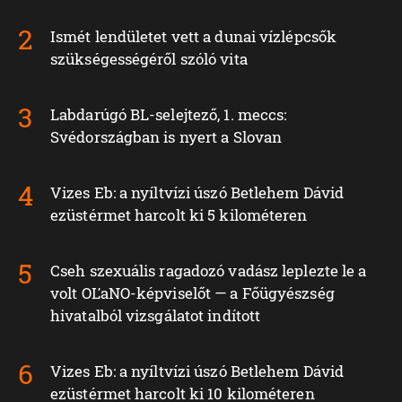
Ismét lendületet vett a dunai vízlépcsők
szükségességéről szóló vita
Labdarúgó BL-selejtező, 1. meccs:
Svédországban is nyert a Slovan
Vizes Eb: a nyíltvízi úszó Betlehem Dávid
ezüstérmet harcolt ki 5 kilométeren
Cseh szexuális ragadozó vadász leplezte le a
volt OĽaNO-képviselőt — a Főügyészség
hivatalból vizsgálatot indított
Vizes Eb: a nyíltvízi úszó Betlehem Dávid
ezüstérmet harcolt ki 10 kilométeren