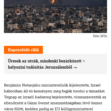
Foto: SITA
Kapcsolódó cikk
Üresek az utcák, mindenki bezárkózott –
helyszíni tudósítás Jeruzsálemből
Benjámin Netanjahu miniszterelnök kijelentette, Izrael
háborúban áll és keményen meg fogják torolni a támadást.
Tegnap az izraeli hadsereg bejelentette, visszaszerezték az
ellenőrzést a Gázai övezet szomszédságában lévő összes
város fölött, kedden pedig az EU külügyminiszterei