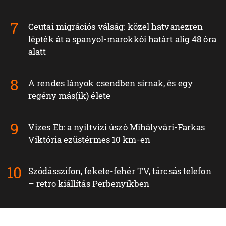
Ceutai migrációs válság: közel hatvanezren
lépték át a spanyol-marokkói határt alig 48 óra
alatt
A rendes lányok csendben sírnak, és egy
regény más(ik) élete
Vizes Eb: a nyíltvízi úszó Mihályvári-Farkas
Viktória ezüstérmes 10 km-en
Szódásszifon, fekete-fehér TV, tárcsás telefon
– retro kiállítás Perbenyíkben