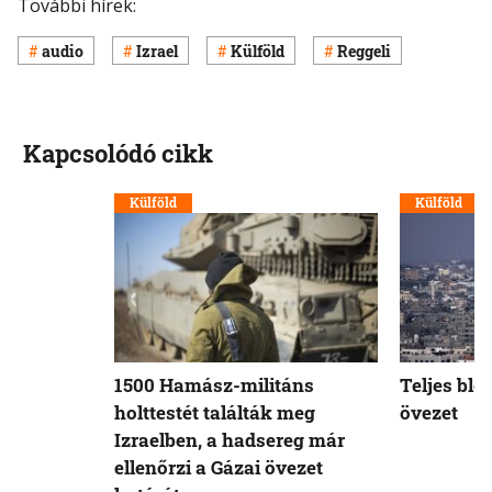
További hírek:
audio
Izrael
Külföld
Reggeli
Kapcsolódó cikk
Külföld
Külföld
1500 Hamász-militáns
Teljes blo
holttestét találták meg
övezet
Izraelben, a hadsereg már
ellenőrzi a Gázai övezet