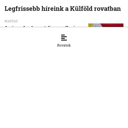
Legfrissebb híreink a Külföld rovatban
KÜLFÖLD
A pápa a fundamentalizmus elleni
kiállásra szólította a fiatalokat
6. 8. 2026, 17:22:16
Rovatok
KÜLFÖLD
Újabb tömeges behatolásra szólító
felhívások terjednek Ceuta felé
6. 8. 2026, 17:07:09
KÜLFÖLD
Dokumentumok igazolják, hogy a
korábbi magyar kormányzat igyekezett
befolyásolni a közmédia működését
6. 8. 2026, 14:16:40
KÜLFÖLD
Kiterjedt erdőtüzek pusztítanak a