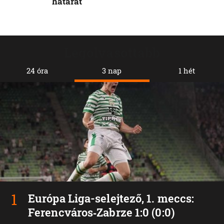
határát
Legolvasottabb
24 óra
3 nap
1 hét
Európa Liga-selejtező, 1. meccs:
Ferencváros‑Zabrze 1:0 (0:0)