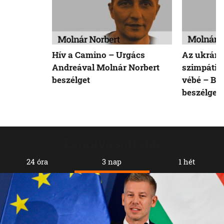
Hív a Camino – Urgács
Az ukráno
Andreával Molnár Norbert
szimpátiat
beszélget
vébé – Bőd
beszélget
Legolvasottabb
24 óra
3 nap
1 hét