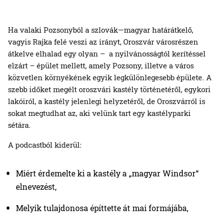
Ha valaki Pozsonyból a szlovák—magyar határátkelő,
vagyis Rajka felé veszi az irányt, Oroszvár városrészen
átkelve elhalad egy olyan – a nyilvánosságtól kerítéssel
elzárt – épület mellett, amely Pozsony, illetve a város
közvetlen környékének egyik legkülönlegesebb épülete. A
szebb időket megélt oroszvári kastély történetéről, egykori
lakóiról, a kastély jelenlegi helyzetéről, de Oroszvárról is
sokat megtudhat az, aki velünk tart egy kastélyparki
sétára.
A podcastból kiderül:
Miért érdemelte ki a kastély a „magyar Windsor“
elnevezést,
Melyik tulajdonosa építtette át mai formájába,