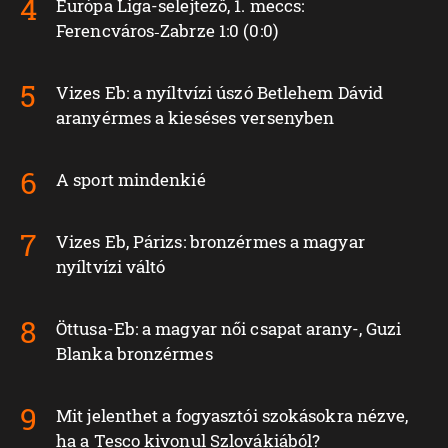
Európa Liga-selejtező, 1. meccs:
Ferencváros‑Zabrze 1:0 (0:0)
Vizes Eb: a nyíltvízi úszó Betlehem Dávid
aranyérmes a kieséses versenyben
A sport mindenkié
Vizes Eb, Párizs: bronzérmes a magyar
nyíltvízi váltó
Öttusa-Eb: a magyar női csapat arany-, Guzi
Blanka bronzérmes
Mit jelenthet a fogyasztói szokásokra nézve,
ha a Tesco kivonul Szlovákiából?