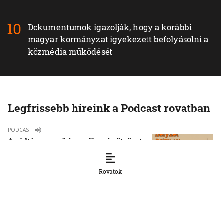
Dokumentumok igazolják, hogy a korábbi
magyar kormányzat igyekezett befolyásolni a
közmédia működését
Legfrissebb híreink a Podcast rovatban
PODCAST
A rúdtánc az erő és a nőiesség ötvözete
3. 8. 2026, 12:18:17
Rovatok
PODCAST
Szívvel, lélekkel, ésszel – bemutattuk
Drab Melinda Házam… asztalom… című
könyvét