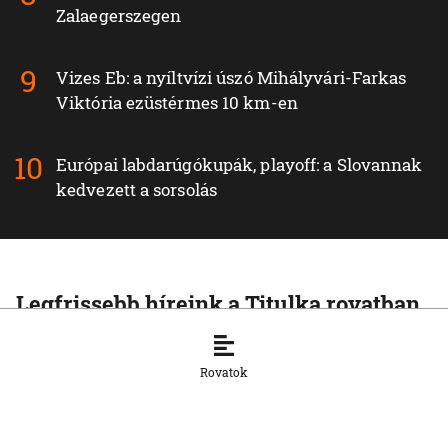
Zalaegerszegen
Vizes Eb: a nyíltvízi úszó Mihályvári-Farkas
Viktória ezüstérmes 10 km-en
Európai labdarúgókupák, playoff: a Slovannak
kedvezett a sorsolás
Legfrissebb híreink a Titulka rovatban
TITULKA
A pápa a fundamentalizmus elleni
Rovatok
kiállásra szólította a fiatalokat
6. 8. 2026, 17:22:16