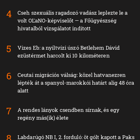
Cseh szexuális ragadozó vadász leplezte le a
volt OĽaNO-képviselőt — a Főügyészség
hivatalból vizsgálatot indított
Vizes Eb: a nyíltvízi úszó Betlehem Dávid
ezüstérmet harcolt ki 10 kilométeren
Ceutai migrációs válság: közel hatvanezren
lépték át a spanyol-marokkói határt alig 48 óra
alatt
A rendes lányok csendben sírnak, és egy
regény más(ik) élete
Labdarúgó NB I, 2. forduló: öt gólt kapott a Paks