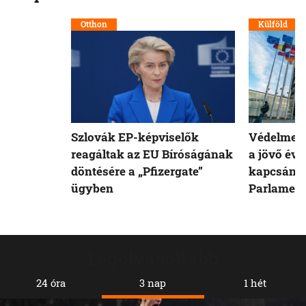
Otthon
Külföld
Szlovák EP-képviselők
Védelmet 
reagáltak az EU Bíróságának
a jövő évi
döntésére a „Pfizergate”
kapcsán a
ügyben
Parlamen
Legolvasottabb
24 óra
3 nap
1 hét