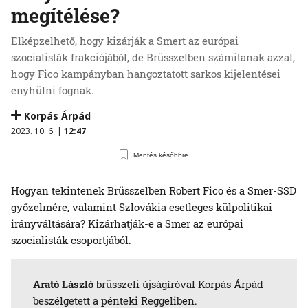
megítélése?
Elképzelhető, hogy kizárják a Smert az európai
szocialisták frakciójából, de Brüsszelben számitanak azzal,
hogy Fico kampányban hangoztatott sarkos kijelentései
enyhülni fognak.
Korpás Árpád
2023. 10. 6. |
12:47
Mentés későbbre
Hogyan tekintenek Brüsszelben Robert Fico és a Smer-SSD
győzelmére, valamint Szlovákia esetleges külpolitikai
irányváltására? Kizárhatják-e a Smer az európai
szocialisták csoportjából.
Arató László
brüsszeli újságíróval Korpás Árpád
beszélgetett a pénteki Reggeliben.