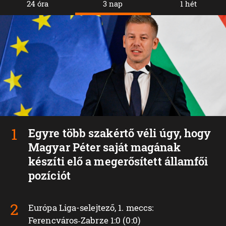
24 óra
3 nap
1 hét
Egyre több szakértő véli úgy, hogy
Magyar Péter saját magának
készíti elő a megerősített államfői
pozíciót
Európa Liga-selejtező, 1. meccs:
Ferencváros‑Zabrze 1:0 (0:0)