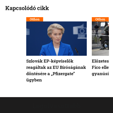
Kapcsolódó cikk
Otthon
Otthon
Szlovák EP-képviselők
Előzetesb
reagáltak az EU Bíróságának
Fico ellen
döntésére a „Pfizergate”
gyanúsíto
ügyben
Legolvasottabb