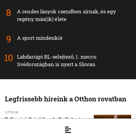
A rendes lányok csendben sírnak, és egy
regény más(ik) élete
A sport mindenkié
Labdarúgó BL-selejtező, 1. meccs:
Svédországban is nyert a Slovan
Legfrissebb híreink a Otthon rovatban
OTTHON
Pellegrini: Csírájában kell elfojtani a
faji indíttatású erőszakot
7. 8. 2026, 16:45:55