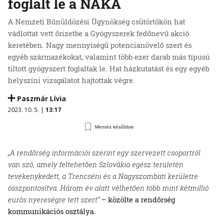
foglalt le a NAKA
A Nemzeti Bűnüldözési Ügynökség csütörtökön hat
vádlottat vett őrizetbe a Gyógyszerek fedőnevű akció
keretében. Nagy mennyiségű potencianövelő szert és
egyéb származékokat, valamint több ezer darab más típusú
tiltott gyógyszert foglaltak le. Hat házkutatást és egy egyéb
helyszíni vizsgálatot hajtottak végre.
Paszmár Lívia
2023. 10. 5. |
13:17
Mentés későbbre
„A rendőrség információi szerint egy szervezett csoportról
van szó, amely feltehetően Szlovákia egész területén
tevékenykedett, a Trencséni és a Nagyszombati kerületre
összpontosítva. Három év alatt vélhetően több mint kétmillió
eurós nyereségre tett szert“
– közölte a rendőrség
kommunikációs osztálya.