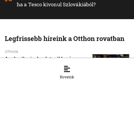
ha a Tesco kivonul Szlovákiából?
Legfrissebb híreink a Otthon rovatban
OTTHON
A szlovák cégeknek továbbra is
hiányoznak a képzett munkavállalók
8. 8. 2026, 15:39:35
Rovatok
OTTHON
Šimečka beismeri a hibát a Korčok-
ügyben, de tagadja az
összehasonlíthatóságot a Smerrel
8. 8. 2026, 15:01:07
OTTHON
Nem fog összefogni az SNS senkivel