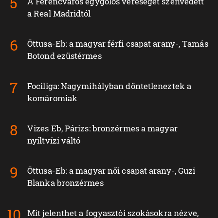
A Ferencváros egygólos vereséget szenvedett
a Real Madridtól
Öttusa-Eb: a magyar férfi csapat arany-, Tamás
Botond ezüstérmes
Fociliga: Nagymihályban döntetleneztek a
komáromiak
Vizes Eb, Párizs: bronzérmes a magyar
nyíltvízi váltó
Öttusa-Eb: a magyar női csapat arany-, Guzi
Blanka bronzérmes
Mit jelenthet a fogyasztói szokásokra nézve,