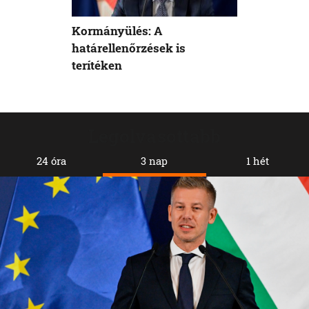
Kormányülés: A
határellenőrzések is
terítéken
Legolvasottabb
24 óra
3 nap
1 hét