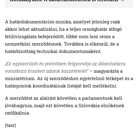
A határdokumentációs munka, amelyet jelenleg csak
akkor lehet aktualizálni, ha a teljes országhatár átfogó
felülvizsgálata befejeződött, többé nem lesz része a
nemzetközi szerződésnek. Továbbra is elkészül, de a
határbizottság technikai dokumentumaként.
„Ez egyszerűsíti és jelentősen felgyorsítja az államhatárra
vonatkozó frissített adatok közzétételét“
– magyarázta a
minisztérium. Az új szerződéshez egyértelmű térképet és a
határpontok koordinátáinak listáját kell mellékelni.
A szerződést az aláírást követően a parlamentnek kell
jóváhagynia, majd ezt követően a Szlovákia elnökének
ratifikálnia.
(tasr)