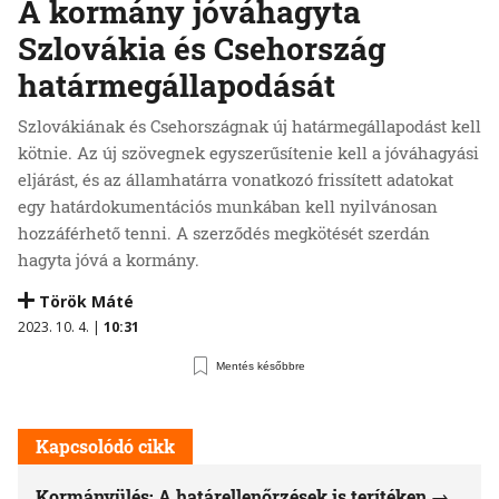
A kormány jóváhagyta
Szlovákia és Csehország
határmegállapodását
Szlovákiának és Csehországnak új határmegállapodást kell
kötnie. Az új szövegnek egyszerűsítenie kell a jóváhagyási
eljárást, és az államhatárra vonatkozó frissített adatokat
egy határdokumentációs munkában kell nyilvánosan
hozzáférhető tenni. A szerződés megkötését szerdán
hagyta jóvá a kormány.
Török Máté
2023. 10. 4. |
10:31
Mentés későbbre
Kapcsolódó cikk
Kormányülés: A határellenőrzések is terítéken