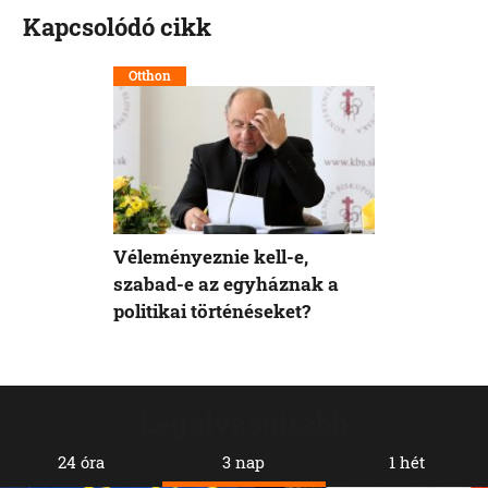
Kapcsolódó cikk
Otthon
Véleményeznie kell-e,
szabad-e az egyháznak a
politikai történéseket?
Legolvasottabb
24 óra
3 nap
1 hét