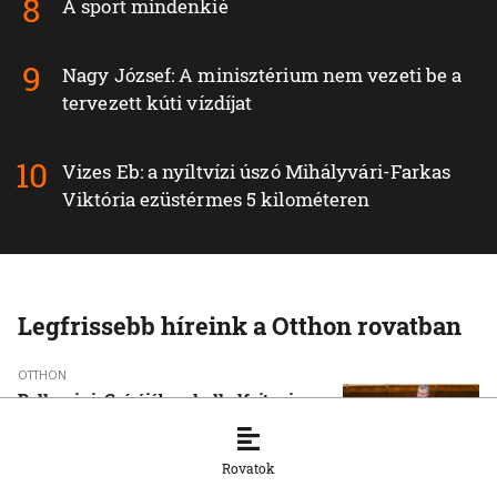
A sport mindenkié
Nagy József: A minisztérium nem vezeti be a
tervezett kúti vízdíjat
Vizes Eb: a nyíltvízi úszó Mihályvári-Farkas
Viktória ezüstérmes 5 kilométeren
Legfrissebb híreink a Otthon rovatban
OTTHON
Pellegrini: Csírájában kell elfojtani a
faji indíttatású erőszakot
7. 8. 2026, 16:45:55
Rovatok
OTTHON