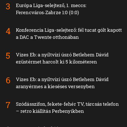
Európa Liga-selejtező, 1. meccs:
Ferencváros‑Zabrze 1:0 (0:0)
Konferencia Liga-selejtező: fél tucat gólt kapott
a DAC a Twente otthonában
Vizes Eb: a nyíltvízi úszó Betlehem Dávid
ezüstérmet harcolt ki 5 kilométeren
Vizes Eb: a nyíltvízi úszó Betlehem Dávid
aranyérmes a kieséses versenyben
Szódásszifon, fekete-fehér TV, tárcsás telefon
– retro kiállítás Perbenyíkben