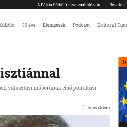
A Pátria Rádió frekvenciahálózata
Rovatok
Külföld
30 éve
Elemzések
Podcast
Kultúra | Tu
L
risztiánnal
geli választási műsorának első politikusi
Mentés későbbre