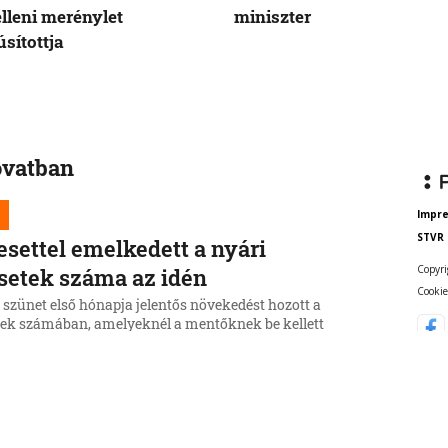
elleni merénylet
miniszter
sítottja
ovatban
Impr
STVR
esettel emelkedett a nyári
Copyri
setek száma az idén
Cookie
 szünet első hónapja jelentős növekedést hozott a
sek számában, amelyeknél a mentőknek be kellett
zniuk.
6, 8:57:26
egrini: Csírájában kell elfojtani a faji