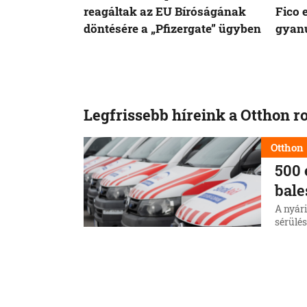
reagáltak az EU Bíróságának
Fico 
döntésére a „Pfizergate” ügyben
gyanú
Legfrissebb híreink a Otthon r
Otthon
500 
bale
A nyári
sérülé
avatko
8. 8. 202
Otthon
Pell