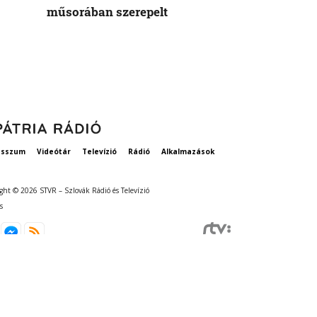
műsorában szerepelt
rögzített ta
szavatosság
esszum
Videótár
Televízió
Rádió
Alkalmazások
ght © 2026 STVR – Szlovák Rádió és Televízió
s