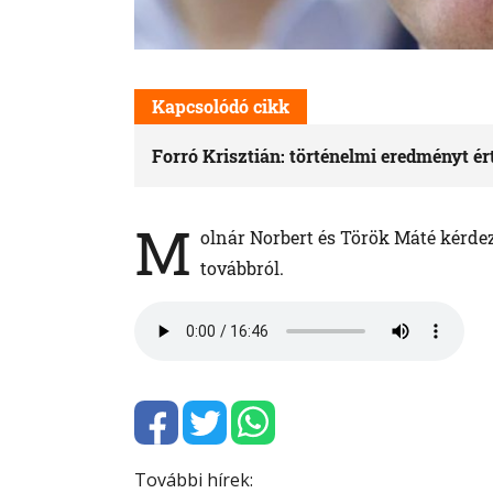
Kapcsolódó cikk
Forró Krisztián: történelmi eredményt ér
M
olnár Norbert és Török Máté kérde
továbbról.
További hírek: