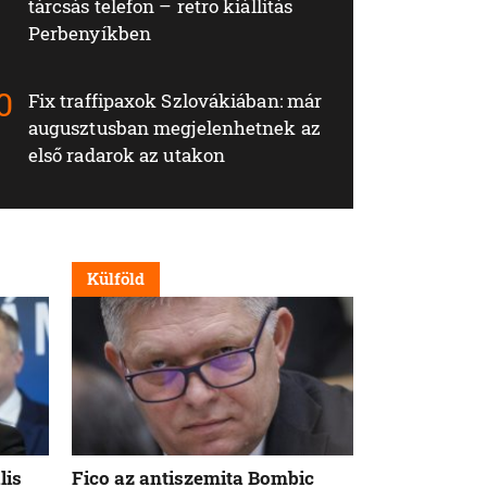
tárcsás telefon – retro kiállítás
Perbenyíkben
Fix traffipaxok Szlovákiában: már
augusztusban megjelenhetnek az
első radarok az utakon
Külföld
Nappali
lis
Fico az antiszemita Bombic
Meddig tart 