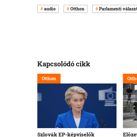
audio
Otthon
Parlamenti válasz
Kapcsolódó cikk
Otthon
Otth
Szlovák EP-képviselők
Előze