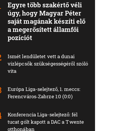
Egyre több szakértő véli
úgy, hogy Magyar Péter
saját magának készíti elő
a megerősített államfői
pozíciót
Ismét lendületet vett a dunai
vízlépcsők szükségességéről szóló
vita
Európa Liga-selejtező, 1. meccs:
Ferencváros‑Zabrze 1:0 (0:0)
Konferencia Liga-selejtező: fél
tucat gólt kapott a DAC a Twente
otthonában