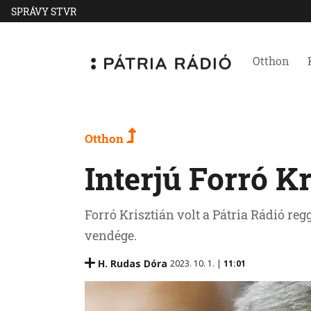
SPRÁVY STVR
Otthon
Otthon
Interjú Forró K
Forró Krisztián volt a Pátria Rádió reg
vendége.
H. Rudas Dóra
2023. 10. 1. |
11:01