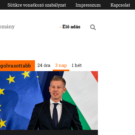
Sütikre vonatkozó szabályzat
Impresszum
Kapcsolat
domány
Élő adás
24 óra
3 nap
1 hét
egolvasottabb