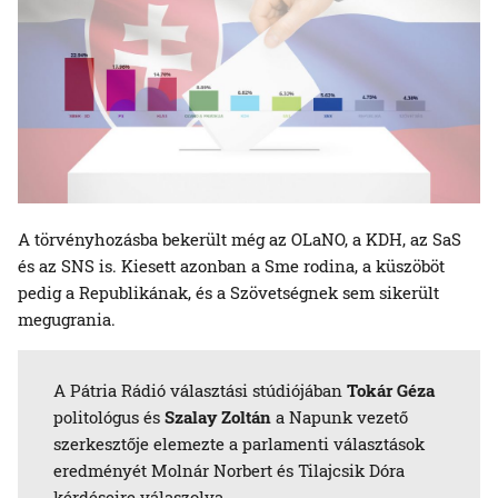
A törvényhozásba bekerült még az OLaNO, a KDH, az SaS
és az SNS is. Kiesett azonban a Sme rodina, a küszöböt
pedig a Republikának, és a Szövetségnek sem sikerült
megugrania.
A Pátria Rádió választási stúdiójában
Tokár Géza
politológus és
Szalay Zoltán
a Napunk vezető
szerkesztője elemezte a parlamenti választások
eredményét Molnár Norbert és Tilajcsik Dóra
kérdéseire válaszolva.