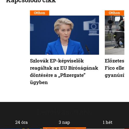
Otthon
Otthon
Szlovák EP-képviselők
Előzetesb
reagáltak az EU Bíróságának
Fico ellen
döntésére a „Pfizergate”
gyanúsíto
ügyben
Legolvasottabb
24 óra
3 nap
1 hét