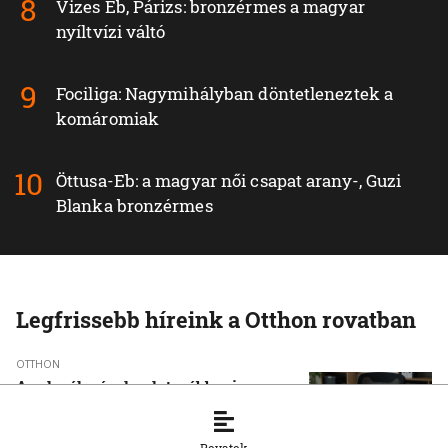
Vizes Eb, Párizs: bronzérmes a magyar
nyíltvízi váltó
Fociliga: Nagymihályban döntetleneztek a
komáromiak
Öttusa-Eb: a magyar női csapat arany-, Guzi
Blanka bronzérmes
Legfrissebb híreink a Otthon rovatban
OTTHON
A szlovák cégeknek továbbra is
hiányoznak a képzett munkavállalók
8. 8. 2026, 15:39:35
Rovatok