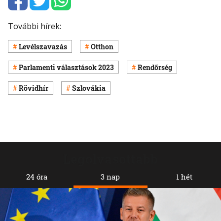
További hírek:
Levélszavazás
Otthon
Parlamenti választások 2023
Rendőrség
Rövidhír
Szlovákia
Legolvasottabb
24 óra
3 nap
1 hét