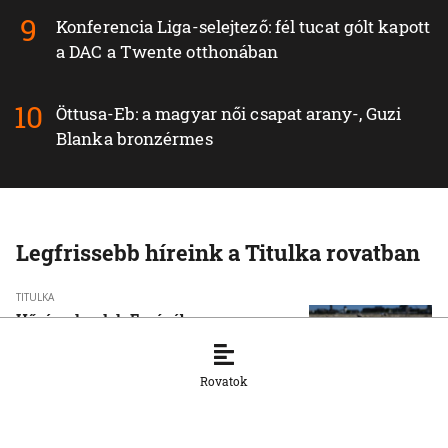
Konferencia Liga-selejtező: fél tucat gólt kapott
a DAC a Twente otthonában
Öttusa-Eb: a magyar női csapat arany-, Guzi
Blanka bronzérmes
Legfrissebb híreink a Titulka rovatban
TITULKA
Hőségrekordok Európában
10. 8. 2026, 9:02:52
Rovatok
TITULKA
Találkoztak Irány legfelsőbb vezetői