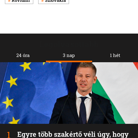
Rövidhír
Szlovákia
Legolvasottabb
24 óra
3 nap
1 hét
Egyre több szakértő véli úgy, hogy