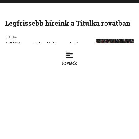
Legfrissebb híreink a Titulka rovatban
TITULKA
A Rijád vezette koalíció nem fogja
tétlenül nézni a jemeni húszi
támadásokat
Rovatok
7. 8. 2026, 16:54:15
TITULKA
Vége a rendkívüli
hőségintézkedéseknek
Magyarországon
7. 8. 2026, 16:51:34
TITULKA
Pellegrini: Csírájában kell elfojtani a
faji indíttatású erőszakot
7. 8. 2026, 16:45:55