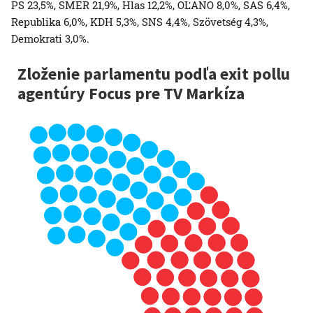
PS 23,5%, SMER 21,9%, Hlas 12,2%, OĽANO 8,0%, SAS 6,4%,
Republika 6,0%, KDH 5,3%, SNS 4,4%, Szövetség 4,3%,
Demokrati 3,0%.