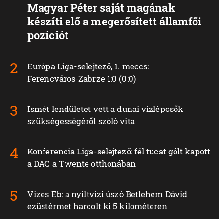
Magyar Péter saját magának
készíti elő a megerősített államfői
pozíciót
Európa Liga-selejtező, 1. meccs:
Ferencváros‑Zabrze 1:0 (0:0)
Ismét lendületet vett a dunai vízlépcsők
szükségességéről szóló vita
Konferencia Liga-selejtező: fél tucat gólt kapott
a DAC a Twente otthonában
Vizes Eb: a nyíltvízi úszó Betlehem Dávid
ezüstérmet harcolt ki 5 kilométeren