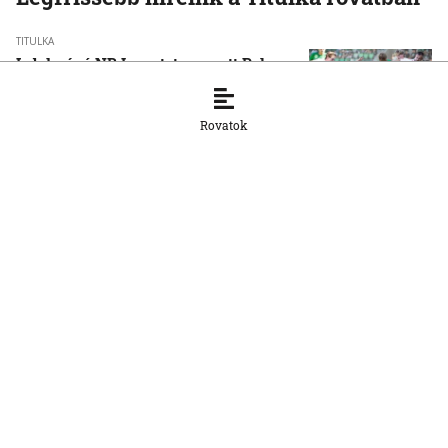
TITULKA
Labdarúgó NB I: pontot szerzett Pakson
az újonc Honvéd
9. 8. 2026, 22:24:19
Rovatok
TITULKA
Meglepetés a fociligában: Zsolnán
nyertek a szakolcaiak!
9. 8. 2026, 22:18:07
TITULKA
Öttusa-Eb: aranyérmes a magyar páros
vegyes váltóban
9. 8. 2026, 16:49:17
TITULKA
Fociliga: Nagymihályban
döntetleneztek a komáromiak
8. 8. 2026, 23:25:33