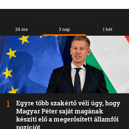
Legolvasottabb
24 óra
3 nap
1 hét
Egyre több szakértő véli úgy, hogy
Magyar Péter saját magának
készíti elő a megerősített államfői
pozíciót