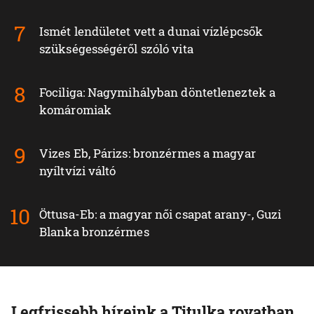
Ismét lendületet vett a dunai vízlépcsők
szükségességéről szóló vita
Fociliga: Nagymihályban döntetleneztek a
komáromiak
Vizes Eb, Párizs: bronzérmes a magyar
nyíltvízi váltó
Öttusa-Eb: a magyar női csapat arany-, Guzi
Blanka bronzérmes
Legfrissebb híreink a Titulka rovatban