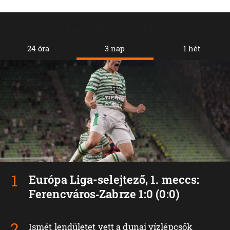
Legolvasottabb
24 óra
3 nap
1 hét
Európa Liga-selejtező, 1. meccs:
Ferencváros‑Zabrze 1:0 (0:0)
Ismét lendületet vett a dunai vízlépcsők