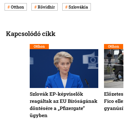
Otthon
Rövidhír
Szlovákia
Kapcsolódó cikk
Otthon
Otthon
Szlovák EP-képviselők
Előzetesb
reagáltak az EU Bíróságának
Fico ellen
döntésére a „Pfizergate”
gyanúsíto
ügyben