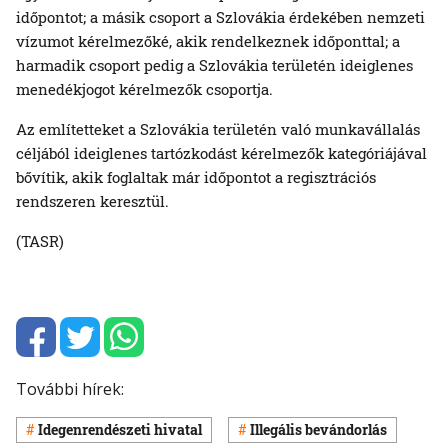
időpontot; a másik csoport a Szlovákia érdekében nemzeti
vízumot kérelmezőké, akik rendelkeznek időponttal; a
harmadik csoport pedig a Szlovákia területén ideiglenes
menedékjogot kérelmezők csoportja.
Az említetteket a Szlovákia területén való munkavállalás
céljából ideiglenes tartózkodást kérelmezők kategóriájával
bővítik, akik foglaltak már időpontot a regisztrációs
rendszeren keresztül.
(TASR)
További hírek:
Idegenrendészeti hivatal
Illegális bevándorlás