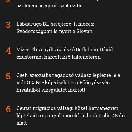
szükségességéről szóló vita
Labdarúgó BL-selejtező, 1. meccs:
Svédországban is nyert a Slovan
Vizes Eb: a nyíltvízi úszó Betlehem Dávid
ezüstérmet harcolt ki 5 kilométeren
Cseh szexuális ragadozó vadász leplezte le a
volt OĽaNO-képviselőt — a Főügyészség
hivatalból vizsgálatot indított
Ceutai migrációs válság: közel hatvanezren
lépték át a spanyol-marokkói határt alig 48 óra
alatt