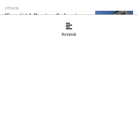
OTTHON
Visszatértek Kassára a Szalonnára
költözött roma családok
6. 8. 2026, 17:19:39
Rovatok
OTTHON
A vízparton is fennáll a túlmelegedés
veszélye
6. 8. 2026, 16:26:18
OTTHON
Šutaj Eštok: Növekedhet az illegális
migráció az ukrajnai dezertálások miatt
6. 8. 2026, 16:24:13
OTTHON
Újabb abszolút hőmérsékleti rekord
dőlt meg csütörtökön Szlovákiában
6. 8. 2026, 16:08:26