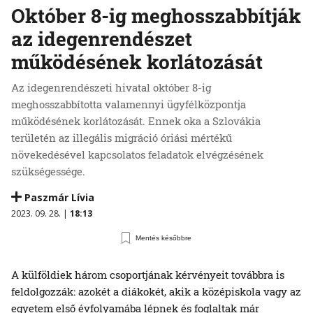
Október 8-ig meghosszabbítják
az idegenrendészet
működésének korlátozását
Az idegenrendészeti hivatal október 8-ig
meghosszabbította valamennyi ügyfélközpontja
működésének korlátozását. Ennek oka a Szlovákia
területén az illegális migráció óriási mértékű
növekedésével kapcsolatos feladatok elvégzésének
szükségessége.
Paszmár Lívia
2023. 09. 28. |
18:13
Mentés későbbre
A külföldiek három csoportjának kérvényeit továbbra is
feldolgozzák: azokét a diákokét, akik a középiskola vagy az
egyetem első évfolyamába lépnek és foglaltak már