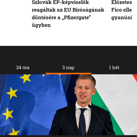
Szlovák EP-képviselők
Előzetesb
reagáltak az EU Bíróságának
Fico ellen
döntésére a „Pfizergate”
gyanúsíto
ügyben
Legolvasottabb
24 óra
3 nap
1 hét