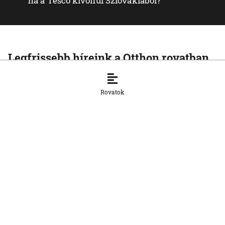
ha a Tesco kivonul Szlovákiából?
Legfrissebb híreink a Otthon rovatban
OTTHON
A szlovák cégeknek továbbra is
Rovatok
hiányoznak a képzett munkavállalók
8. 8. 2026, 15:39:35
OTTHON
Šimečka beismeri a hibát a Korčok-
ügyben, de tagadja az
összehasonlíthatóságot a Smerrel
8. 8. 2026, 15:01:07
OTTHON
Nem fog összefogni az SNS senkivel
8. 8. 2026, 13:11:21