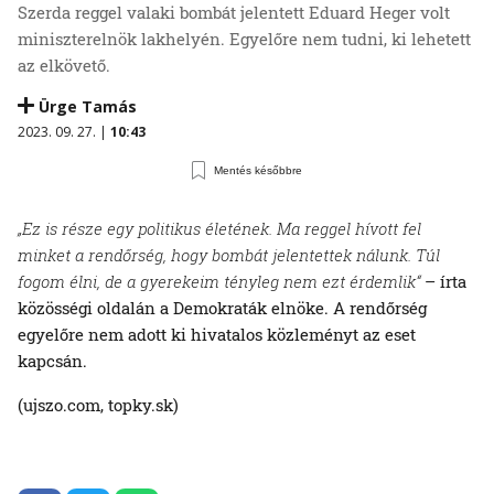
Szerda reggel valaki bombát jelentett Eduard Heger volt
miniszterelnök lakhelyén. Egyelőre nem tudni, ki lehetett
az elkövető.
Ürge Tamás
2023. 09. 27. |
10:43
Mentés későbbre
„Ez is része egy politikus életének. Ma reggel hívott fel
minket a rendőrség, hogy bombát jelentettek nálunk. Túl
fogom élni, de a gyerekeim tényleg nem ezt érdemlik“
– írta
közösségi oldalán a Demokraták elnöke. A rendőrség
egyelőre nem adott ki hivatalos közleményt az eset
kapcsán.
(ujszo.com, topky.sk)