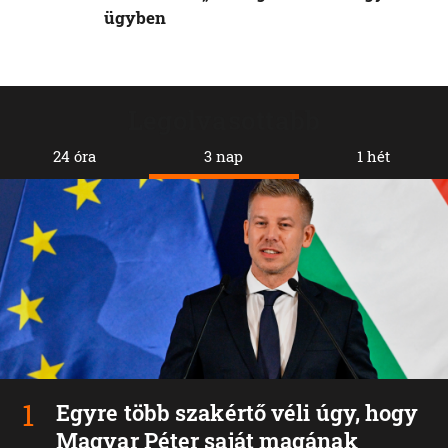
ügyben
Legolvasottabb
24 óra
3 nap
1 hét
Egyre több szakértő véli úgy, hogy
Magyar Péter saját magának