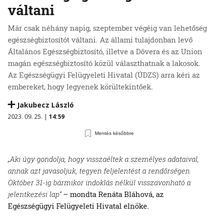
váltani
Már csak néhány napig, szeptember végéig van lehetőség
egészségbiztosítót váltani. Az állami tulajdonban levő
Általános Egészségbiztosító, illetve a Dôvera és az Union
magán egészségbiztosító közül választhatnak a lakosok.
Az Egészségügyi Felügyeleti Hivatal (ÚDZS) arra kéri az
embereket, hogy legyenek körültekintőek.
Jakubecz László
2023. 09. 25. |
14:59
Mentés későbbre
„Aki úgy gondolja, hogy visszaéltek a személyes adataival,
annak azt javasoljuk, tegyen feljelentést a rendőrségen.
Október 31-ig bármikor indoklás nélkül visszavonható a
jelentkezési lap“
– mondta Renáta Bláhová, az
Egészségügyi Felügyeleti Hivatal elnöke.