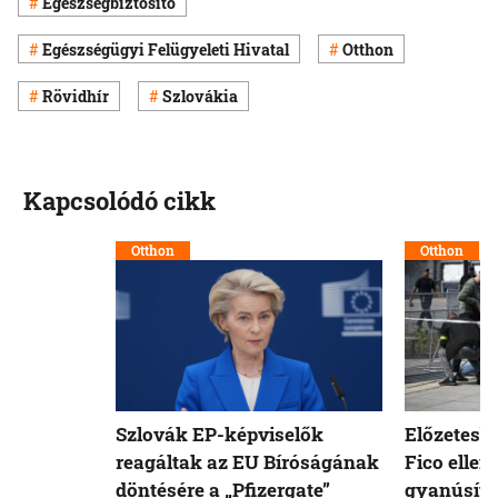
Egészségbiztosító
Egészségügyi Felügyeleti Hivatal
Otthon
Rövidhír
Szlovákia
Kapcsolódó cikk
Otthon
Otthon
Szlovák EP-képviselők
Előzetesb
reagáltak az EU Bíróságának
Fico ellen
döntésére a „Pfizergate”
gyanúsíto