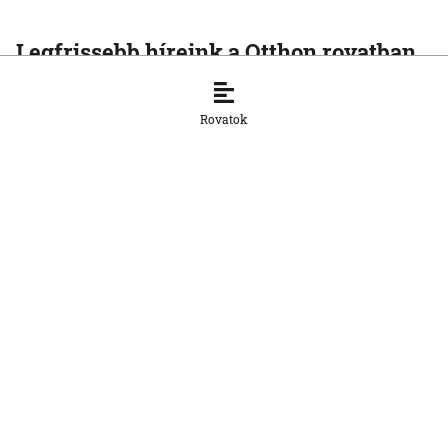
Legfrissebb híreink a Otthon rovatban
OTTHON
A szlovák cégeknek továbbra is
Rovatok
hiányoznak a képzett munkavállalók
8. 8. 2026, 15:39:35
OTTHON
Šimečka beismeri a hibát a Korčok-
ügyben, de tagadja az
összehasonlíthatóságot a Smerrel
8. 8. 2026, 15:01:07
OTTHON
Nem fog összefogni az SNS senkivel
8. 8. 2026, 13:11:21
OTTHON