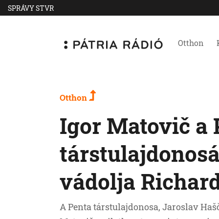
SPRÁVY STVR
Otthon
Otthon
Igor Matovič a 
társtulajdonosá
vádolja Richard
A Penta társtulajdonosa, Jaroslav Hašč