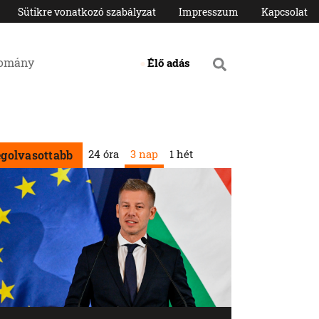
Sütikre vonatkozó szabályzat
Impresszum
Kapcsolat
domány
Élő adás
24 óra
3 nap
1 hét
egolvasottabb