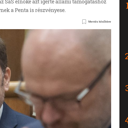
az SaS elnöke azt ígérte állami támogatáshoz
ynek a Penta is részvényese.
Mentés későbbre