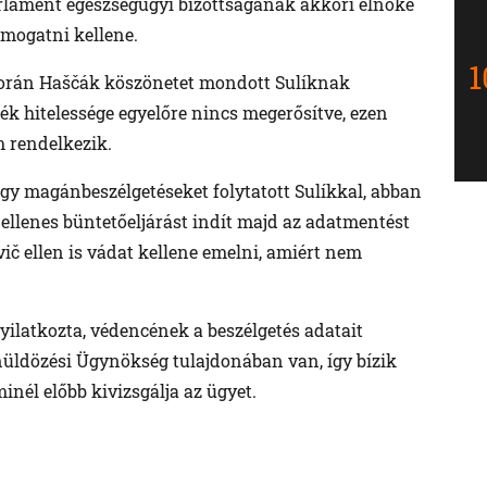
arlament egészségügyi bizottságának akkori elnöke
ámogatni kellene.
során Haščák köszönetet mondott Sulíknak
íték hitelessége egyelőre nincs megerősítve, ezen
 rendelkezik.
y magánbeszélgetéseket folytatott Sulíkkal, abban
ellenes büntetőeljárást indít majd az adatmentést
vič ellen is vádat kellene emelni, amiért nem
yilatkozta, védencének a beszélgetés adatait
űnüldözési Ügynökség tulajdonában van, így bízik
inél előbb kivizsgálja az ügyet.