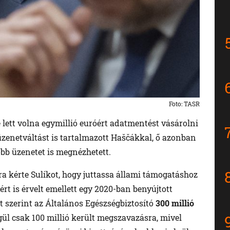
Foto: TASR
e lett volna egymillió euróért adatmentést vásárolni
 üzenetváltást is tartalmazott Haščákkal, ő azonban
öbb üzenetet is megnézhetett.
ra kérte Sulíkot, hogy juttassa állami támogatáshoz
zért is érvelt emellett egy 2020-ban benyújtott
t szerint az Általános Egészségbiztosító
300 millió
gül csak 100 millió került megszavazásra, mivel