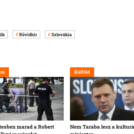
lík
Rövidhír
Szlovákia
on
Külföld
tesben marad a Robert
Nem Taraba lesz a kulturá