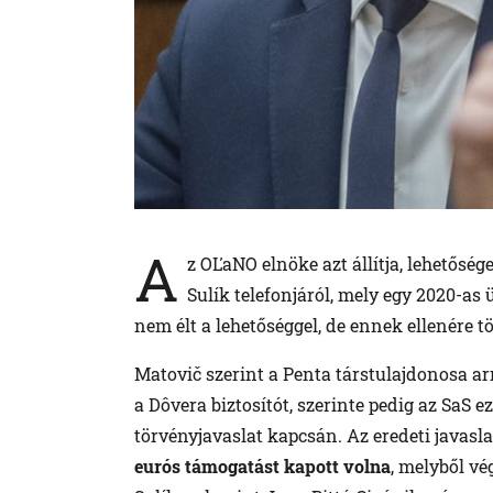
A
z OĽaNO elnöke azt állítja, lehetőség
Sulík telefonjáról, mely egy 2020-as
nem élt a lehetőséggel, de ennek ellenére t
Matovič szerint a Penta társtulajdonosa ar
a Dôvera biztosítót, szerinte pedig az SaS e
törvényjavaslat kapcsán. Az eredeti javasla
eurós támogatást kapott volna
, melyből vé