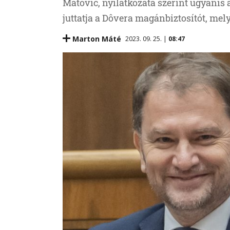
Matovič, nyilatkozata szerint ugyanis 
juttatja a Dôvera magánbiztosítót, mel
Marton Máté
2023. 09. 25. |
08:47