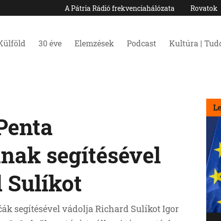
A Pátria Rádió frekvenciahálózata
Rovatok
Külföld
30 éve
Elemzések
Podcast
Kultúra | Tu
L
Penta
nak segítésével
 Sulíkot
ák segítésével vádolja Richard Sulíkot Igor