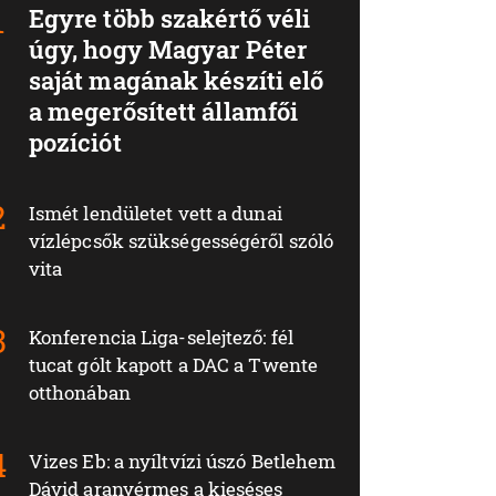
Egyre több szakértő véli
úgy, hogy Magyar Péter
saját magának készíti elő
a megerősített államfői
pozíciót
Ismét lendületet vett a dunai
vízlépcsők szükségességéről szóló
vita
Konferencia Liga-selejtező: fél
tucat gólt kapott a DAC a Twente
otthonában
Vizes Eb: a nyíltvízi úszó Betlehem
Dávid aranyérmes a kieséses