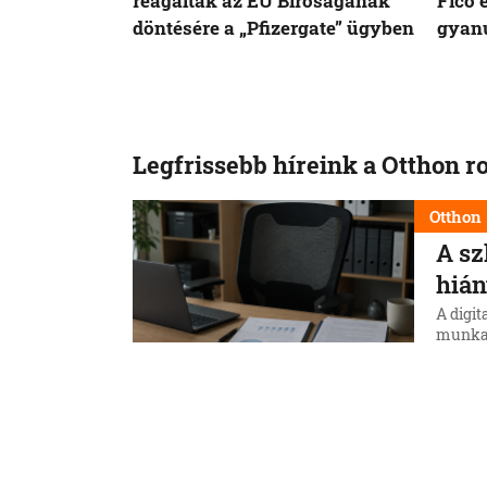
reagáltak az EU Bíróságának
Fico 
döntésére a „Pfizergate” ügyben
gyanú
Legfrissebb híreink a Otthon r
Otthon
A sz
hián
A digit
munkae
eltéré
2026 j
8. 8. 202
közel 1
143 ez
Otthon
Šime