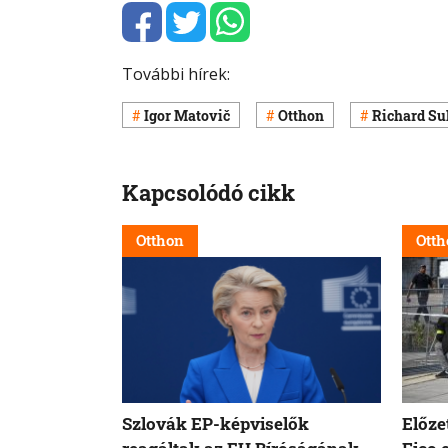
További hírek:
Igor Matovič
Otthon
Richard Su
Kapcsolódó cikk
Otthon
Otth
Szlovák EP-képviselők
Előze