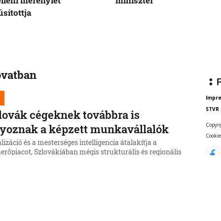
elleni merénylet
miniszter
sítottja
ovatban
Impr
STVR
lovák cégeknek továbbra is
Copyri
yoznak a képzett munkavállalók
Cookie
alizáció és a mesterséges intelligencia átalakítja a
rőpiacot, Szlovákiában mégis strukturális és regionális
s van a szabad munkahelyek és az álláskeresők között.
úniusában a munkaügyi hivatalok rekordmennyiségű,
6, 15:39:35
53 ezer szabad pozíciót regisztráltak, miközben mintegy
er munkanélküli volt az országban.
čka beismeri a hibát a Korčok-