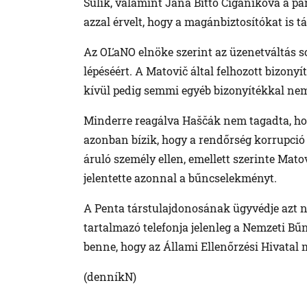
Sulík, valamint Jana Bittó Cigániková a p
azzal érvelt, hogy a magánbiztosítókat is t
Az OĽaNO elnöke szerint az üzenetváltás 
lépéséért. A Matovič által felhozott bizony
kívül pedig semmi egyéb bizonyítékkal nem
Minderre reagálva Haščák nem tagadta, hog
azonban bízik, hogy a rendőrség korrupció 
áruló személy ellen, emellett szerinte Mato
jelentette azonnal a bűncselekményt.
A Penta társtulajdonosának ügyvédje azt n
tartalmazó telefonja jelenleg a Nemzeti B
benne, hogy az Állami Ellenőrzési Hivatal m
(denníkN)