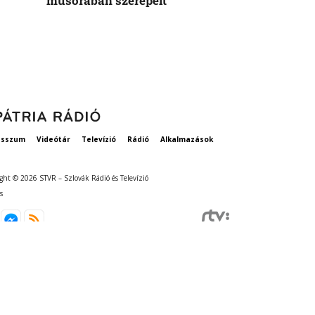
műsorában szerepelt
rögzített ta
szavatosság
esszum
Videótár
Televízió
Rádió
Alkalmazások
ght © 2026 STVR – Szlovák Rádió és Televízió
s