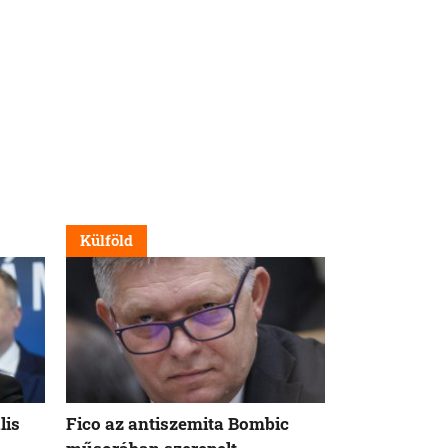
Külföld
Nappali
lis
Fico az antiszemita Bombic
Meddig tart 