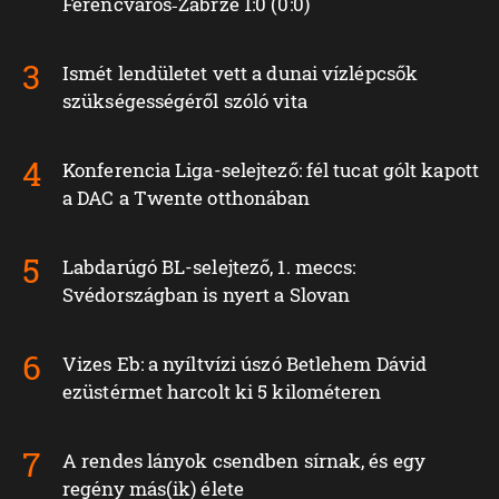
Ferencváros‑Zabrze 1:0 (0:0)
Ismét lendületet vett a dunai vízlépcsők
szükségességéről szóló vita
Konferencia Liga-selejtező: fél tucat gólt kapott
a DAC a Twente otthonában
Labdarúgó BL-selejtező, 1. meccs:
Svédországban is nyert a Slovan
Vizes Eb: a nyíltvízi úszó Betlehem Dávid
ezüstérmet harcolt ki 5 kilométeren
A rendes lányok csendben sírnak, és egy
regény más(ik) élete