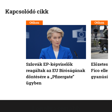
Kapcsolódó cikk
Otthon
Otthon
Szlovák EP-képviselők
Előzetesb
reagáltak az EU Bíróságának
Fico ellen
döntésére a „Pfizergate”
gyanúsíto
ügyben
Legolvasottabb