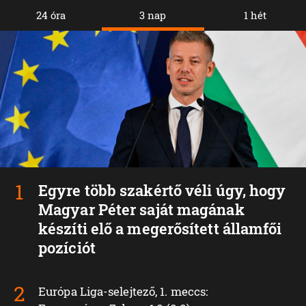
24 óra
3 nap
1 hét
Egyre több szakértő véli úgy, hogy
Magyar Péter saját magának
készíti elő a megerősített államfői
pozíciót
Európa Liga-selejtező, 1. meccs: