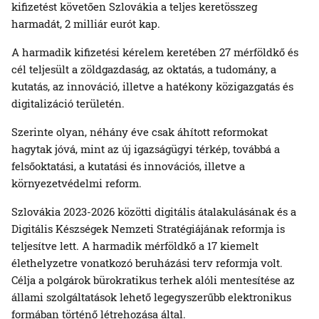
kifizetést követően Szlovákia a teljes keretösszeg
harmadát, 2 milliár eurót kap.
A harmadik kifizetési kérelem keretében 27 mérföldkő és
cél teljesült a zöldgazdaság, az oktatás, a tudomány, a
kutatás, az innováció, illetve a hatékony közigazgatás és
digitalizáció területén.
Szerinte olyan, néhány éve csak áhított reformokat
hagytak jóvá, mint az új igazságügyi térkép, továbbá a
felsőoktatási, a kutatási és innovációs, illetve a
környezetvédelmi reform.
Szlovákia 2023-2026 közötti digitális átalakulásának és a
Digitális Készségek Nemzeti Stratégiájának reformja is
teljesítve lett. A harmadik mérföldkő a 17 kiemelt
élethelyzetre vonatkozó beruházási terv reformja volt.
Célja a polgárok bürokratikus terhek alóli mentesítése az
állami szolgáltatások lehető legegyszerűbb elektronikus
formában történő létrehozása által.