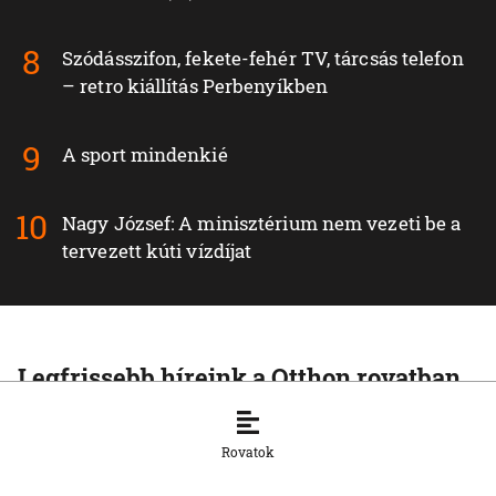
Szódásszifon, fekete-fehér TV, tárcsás telefon
– retro kiállítás Perbenyíkben
A sport mindenkié
Nagy József: A minisztérium nem vezeti be a
tervezett kúti vízdíjat
Legfrissebb híreink a Otthon rovatban
OTTHON
Pellegrini: Csírájában kell elfojtani a
Rovatok
faji indíttatású erőszakot