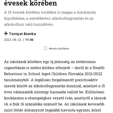
évesek körében
A 15 évesek körében továbbra is magas a dohányzás
kipróbálása, a mértéktelen alkoholfogyasztás és az
alkoholhoz való hozzáférés.
Tornyai Bianka
2023. 09. 23. |
11:00
Mentés későbbre
Az iskolások körében egy új jelenség, az elektromos
cigarettázás is széles körben elterjedt – derül ki a Health
Behaviour in School Aged Children Slovakia 2021/2022
tanulmányból. A legálisan forgalmazott pszichoaktív
szerek között az alkoholfogyasztás dominál, amelyet a 15
éves válaszadók mintegy harmada vallott be. Különösen
kockázatos a részegséghez vezető ivás, amelyről a lányok
14, a fiúk 16 százaléka számolt be. Az iskolások kevesebb
mint ötöde dohányzott legalább havonta egyszer, közel