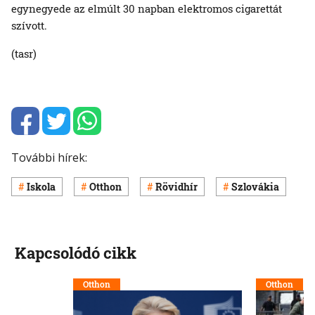
egynegyede az elmúlt 30 napban elektromos cigarettát
szívott.
(tasr)
További hírek:
Iskola
Otthon
Rövidhír
Szlovákia
Kapcsolódó cikk
Otthon
Otthon