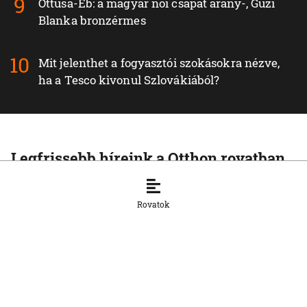
Öttusa-Eb: a magyar női csapat arany-, Guzi
Blanka bronzérmes
Mit jelenthet a fogyasztói szokásokra nézve,
ha a Tesco kivonul Szlovákiából?
Legfrissebb híreink a Otthon rovatban
OTTHON
A szlovák cégeknek továbbra is
Rovatok
hiányoznak a képzett munkavállalók
8. 8. 2026, 15:39:35
OTTHON
Šimečka beismeri a hibát a Korčok-
ügyben, de tagadja az
összehasonlíthatóságot a Smerrel