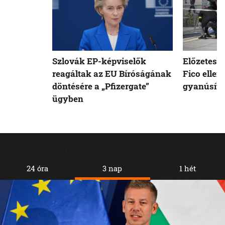
Szlovák EP-képviselők
Előzetesb
reagáltak az EU Bíróságának
Fico ellen
döntésére a „Pfizergate”
gyanúsíto
ügyben
Legolvasottabb
24 óra
3 nap
1 hét