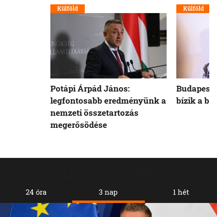
Külföld
Külföld
Potápi Árpád János:
Budapest 
legfontosabb eredményünk a
bízik a b
nemzeti összetartozás
megerősödése
Legolvasottabb
24 óra
3 nap
1 hét