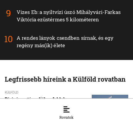
Vizes Eb: a nyíltvízi úszó Mihályvári-Farkas
Viktória ezüstérmes 5 kilométeren
A rendes lányok csendben sírnak, és egy
regény más(ik) élete
Legfrissebb híreink a Külföld rovatban
KÜLFÖLD
Bíróságon támadják a Jabloko
indulását az orosz választáson
8. 8. 2026, 11:45:34
Rovatok
KÜLFÖLD
Háborús kártérítésre vadásznak –