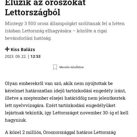
Elűzik az oroszokat
Lettországból
Mintegy 3 500 orosz állampolgárt szólítanak fel a héten
írásban Lettország elhagyására – közölte a rigai
bevándorlási hatóság.
Kiss Balázs
2023. 09. 22. |
12:53
Mentés későbbre
Olyan emberekről van szó, akik nem nyújtottak be
kérelmet határozatlan idejű tartózkodási engedély iránt,
illetve a szeptember elsejei határidőig nem jelentkeztek
lett nyelvvizsgára. Ezért tartózkodási engedélyüket
lejártnak tekintik, így Lettországot november 30-ig el kell
hagyniuk.
A közel 2 milliós, Oroszországgal határos Lettország