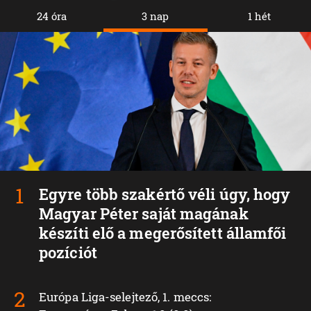
24 óra
3 nap
1 hét
Egyre több szakértő véli úgy, hogy
Magyar Péter saját magának
készíti elő a megerősített államfői
pozíciót
Európa Liga-selejtező, 1. meccs: