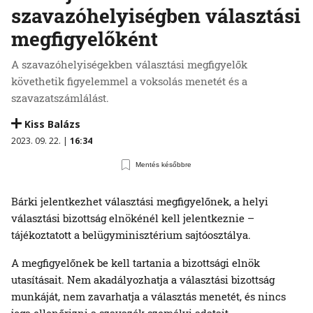
szavazóhelyiségben választási
megfigyelőként
A szavazóhelyiségekben választási megfigyelők
követhetik figyelemmel a voksolás menetét és a
szavazatszámlálást.
Kiss Balázs
2023. 09. 22. |
16:34
Mentés későbbre
Bárki jelentkezhet választási megfigyelőnek, a helyi
választási bizottság elnökénél kell jelentkeznie –
tájékoztatott a belügyminisztérium sajtóosztálya.
A megfigyelőnek be kell tartania a bizottsági elnök
utasításait. Nem akadályozhatja a választási bizottság
munkáját, nem zavarhatja a választás menetét, és nincs
joga ellenőrizni a szavazók személyi adatait.