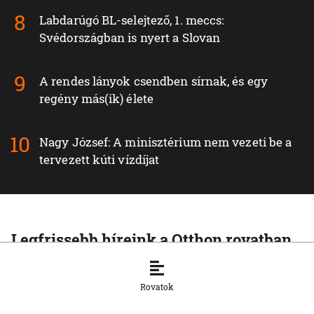
Labdarúgó BL-selejtező, 1. meccs:
Svédországban is nyert a Slovan
A rendes lányok csendben sírnak, és egy
regény más(ik) élete
Nagy József: A minisztérium nem vezeti be a
tervezett kúti vízdíjat
Legfrissebb híreink a Otthon rovatban
OTTHON
Pellegrini: Csírájában kell elfojtani a
Rovatok
faji indíttatású erőszakot