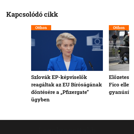
Kapcsolódó cikk
Otthon
Otthon
Szlovák EP-képviselők
Előzetesb
reagáltak az EU Bíróságának
Fico ellen
döntésére a „Pfizergate”
gyanúsíto
ügyben
Legolvasottabb